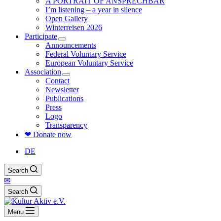
A PORTRAIT OF ANSPRECHBAR
I’m listening – a year in silence
Open Gallery
Winterreisen 2026
Participate
Announcements
Federal Voluntary Service
European Voluntary Service
Association
Contact
Newsletter
Publications
Press
Logo
Transparency
❤ Donate now
DE
Search
✉
Search
Menu