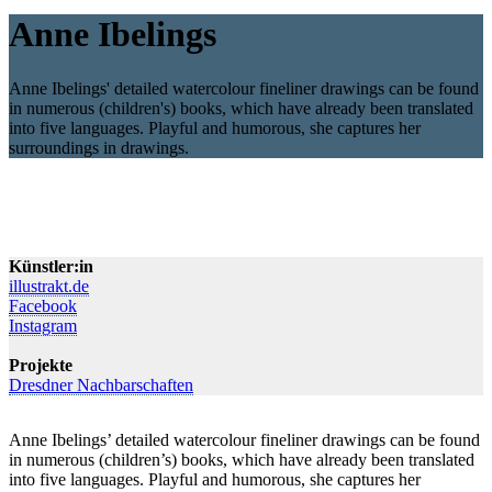
Anne Ibelings
Anne Ibelings' detailed watercolour fineliner drawings can be found
in numerous (children's) books, which have already been translated
into five languages. Playful and humorous, she captures her
surroundings in drawings.
Künstler:in
illustrakt.de
Facebook
Instagram
Projekte
Dresdner Nachbarschaften
Anne Ibelings’ detailed watercolour fineliner drawings can be found
in numerous (children’s) books, which have already been translated
into five languages. Playful and humorous, she captures her