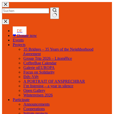
Skip
to
content
No
results
DE
❤ Donate now
Events
Projects
35 Bridges – 35 Years of the Neighborhood
Agreement
Group Trip 2026 – Litoměřice
CoffeeBag Calendar
Galerie nEUROPA
Focus on Solidarity
Đức-Việt
A PORTRAIT OF ANSPRECHBAR
I’m listening – a year in silence
Open Gallery
Winterreisen 2026
Participate
Announcements
Cooperations
Initiate projects