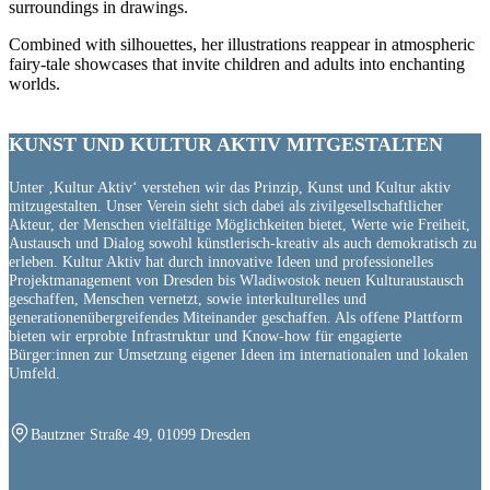
surroundings in drawings.
Combined with silhouettes, her illustrations reappear in atmospheric
fairy-tale showcases that invite children and adults into enchanting
worlds.
KUNST UND
KULTUR AKTIV
MITGESTALTEN
Unter ‚Kultur Aktiv‘ verstehen wir das Prinzip, Kunst und Kultur aktiv
mitzugestalten. Unser Verein sieht sich dabei als zivilgesellschaftlicher
Akteur, der Menschen vielfältige Möglichkeiten bietet, Werte wie Freiheit,
Austausch und Dialog sowohl künstlerisch-kreativ als auch demokratisch zu
erleben. Kultur Aktiv hat durch innovative Ideen und professionelles
Projektmanagement von Dresden bis Wladiwostok neuen Kulturaustausch
geschaffen, Menschen vernetzt, sowie interkulturelles und
generationenübergreifendes Miteinander geschaffen. Als offene Plattform
bieten wir erprobte Infrastruktur und Know-how für engagierte
Bürger:innen zur Umsetzung eigener Ideen im internationalen und lokalen
Umfeld.
Bautzner Straße 49, 01099 Dresden