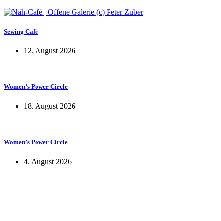
Sewing Café
12. August 2026
Women’s Power Circle
18. August 2026
Women’s Power Circle
4. August 2026
KUNST UND
KULTUR AKTIV
MITGESTALTEN
Unter ‚Kultur Aktiv‘ verstehen wir das Prinzip, Kunst und Kultur aktiv
mitzugestalten. Unser Verein sieht sich dabei als zivilgesellschaftlicher
Akteur, der Menschen vielfältige Möglichkeiten bietet, Werte wie Freiheit,