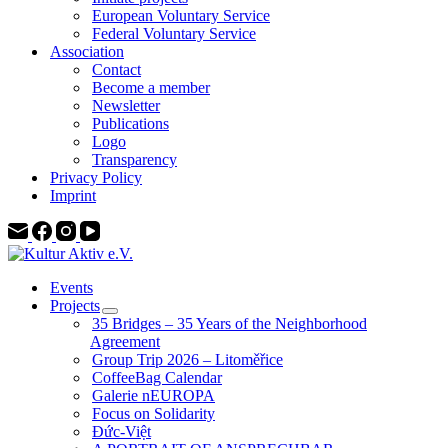
European Voluntary Service
Federal Voluntary Service
Association
Contact
Become a member
Newsletter
Publications
Logo
Transparency
Privacy Policy
Imprint
Events
Projects
35 Bridges – 35 Years of the Neighborhood
Agreement
Group Trip 2026 – Litoměřice
CoffeeBag Calendar
Galerie nEUROPA
Focus on Solidarity
Đức-Việt