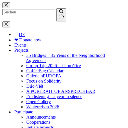
Skip
to
content
No
results
DE
❤ Donate now
Events
Projects
35 Bridges – 35 Years of the Neighborhood
Agreement
Group Trip 2026 – Litoměřice
CoffeeBag Calendar
Galerie nEUROPA
Focus on Solidarity
Đức-Việt
A PORTRAIT OF ANSPRECHBAR
I’m listening – a year in silence
Open Gallery
Winterreisen 2026
Participate
Announcements
Cooperations
Initiate projects