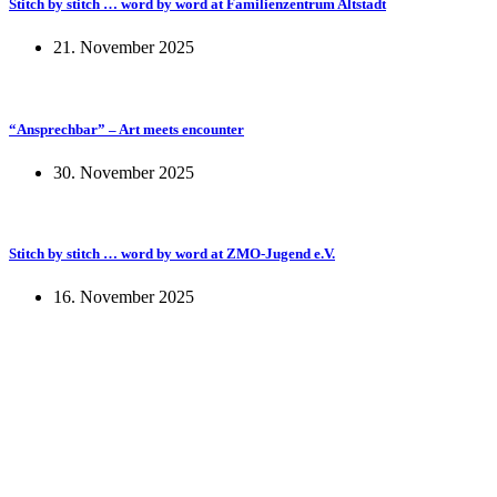
Stitch by stitch … word by word at Familienzentrum Altstadt
21. November 2025
“Ansprechbar” – Art meets encounter
30. November 2025
Stitch by stitch … word by word at ZMO-Jugend e.V.
16. November 2025
KUNST UND
KULTUR AKTIV
MITGESTALTEN
Unter ‚Kultur Aktiv‘ verstehen wir das Prinzip, Kunst und Kultur aktiv
mitzugestalten. Unser Verein sieht sich dabei als zivilgesellschaftlicher
Akteur, der Menschen vielfältige Möglichkeiten bietet, Werte wie Freiheit,
Austausch und Dialog sowohl künstlerisch-kreativ als auch demokratisch zu
erleben. Kultur Aktiv hat durch innovative Ideen und professionelles
Projektmanagement von Dresden bis Wladiwostok neuen Kulturaustausch