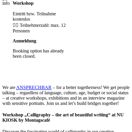
Workshop
Anmeldung
erforderlich
Eintritt bzw. Teilnahme
kostenlos
🙋‍♀️ Teilnehmerzahl: max. 12
Personen
Anmeldung
Booking option has already
been closed.
We are
ANSPRECHBAR
– for a better togetherness! We get people
talking – regardless of language, culture, age, budget or social status
– at creative workshops, exhibitions and in an interview magazine
with sensitive portraits. Join us and let’s build bridges together!
Workshop „Calligraphy – the art of beautiful writing“ at NU
KIOSK by Montagscafé
Discover the fascinating world of calligraphy in our creative