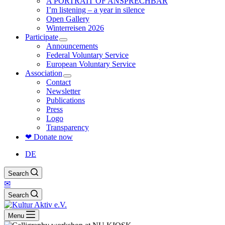
A PORTRAIT OF ANSPRECHBAR
I’m listening – a year in silence
Open Gallery
Winterreisen 2026
Participate
Announcements
Federal Voluntary Service
European Voluntary Service
Association
Contact
Newsletter
Publications
Press
Logo
Transparency
❤ Donate now
DE
Search
✉
Search
Menu