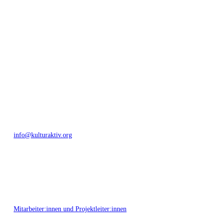
geschaffen, Menschen vernetzt, sowie interkulturelles und
generationenübergreifendes Miteinander geschaffen. Als offene Plattform
bieten wir erprobte Infrastruktur und Know-how für engagierte
Bürger:innen zur Umsetzung eigener Ideen im internationalen und lokalen
Umfeld.
Bautzner Straße 49, 01099 Dresden
+49 351 811 37 55
info@kulturaktiv.org
Montag - Freitag 10:00 - 16:00
Mitarbeiter:innen und Projektleiter:innen