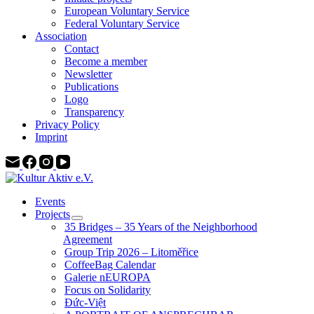
European Voluntary Service
Federal Voluntary Service
Association
Contact
Become a member
Newsletter
Publications
Logo
Transparency
Privacy Policy
Imprint
Events
Projects
35 Bridges – 35 Years of the Neighborhood
Agreement
Group Trip 2026 – Litoměřice
CoffeeBag Calendar
Galerie nEUROPA
Focus on Solidarity
Đức-Việt