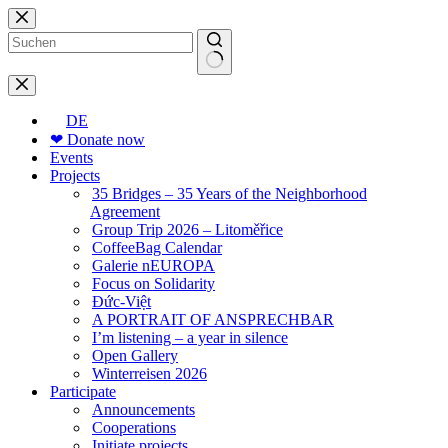
Skip
to
content
No
results
DE
❤ Donate now
Events
Projects
35 Bridges – 35 Years of the Neighborhood
Agreement
Group Trip 2026 – Litoměřice
CoffeeBag Calendar
Galerie nEUROPA
Focus on Solidarity
Đức-Việt
A PORTRAIT OF ANSPRECHBAR
I’m listening – a year in silence
Open Gallery
Winterreisen 2026
Participate
Announcements
Cooperations
Initiate projects