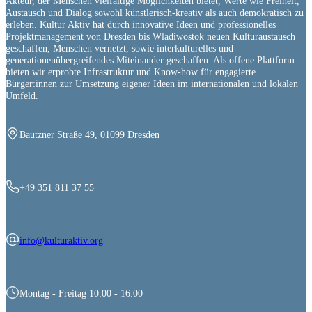
Akteur, der Menschen vielfältige Möglichkeiten bietet, Werte wie Freiheit,
Austausch und Dialog sowohl künstlerisch-kreativ als auch demokratisch zu
erleben. Kultur Aktiv hat durch innovative Ideen und professionelles
Projektmanagement von Dresden bis Wladiwostok neuen Kulturaustausch
geschaffen, Menschen vernetzt, sowie interkulturelles und
generationenübergreifendes Miteinander geschaffen. Als offene Plattform
bieten wir erprobte Infrastruktur und Know-how für engagierte
Bürger:innen zur Umsetzung eigener Ideen im internationalen und lokalen
Umfeld.
Bautzner Straße 49, 01099 Dresden
+49 351 811 37 55
info@kulturaktiv.org
Montag - Freitag 10:00 - 16:00