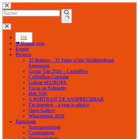
Skip
to
content
No
results
DE
❤ Donate now
Events
Projects
35 Bridges – 35 Years of the Neighborhood
Agreement
Group Trip 2026 – Litoměřice
CoffeeBag Calendar
Galerie nEUROPA
Focus on Solidarity
Đức-Việt
A PORTRAIT OF ANSPRECHBAR
I’m listening – a year in silence
Open Gallery
Winterreisen 2026
Participate
Announcements
Cooperations
Initiate projects