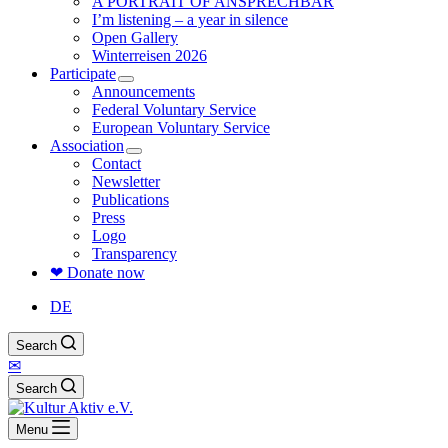
A PORTRAIT OF ANSPRECHBAR
I’m listening – a year in silence
Open Gallery
Winterreisen 2026
Participate
Announcements
Federal Voluntary Service
European Voluntary Service
Association
Contact
Newsletter
Publications
Press
Logo
Transparency
❤ Donate now
DE
Search
✉
Search
Menu