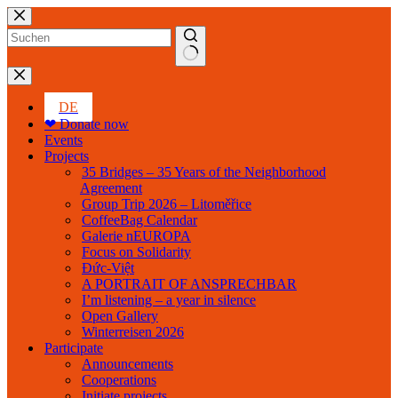
Skip
to
content
No
results
DE
❤ Donate now
Events
Projects
35 Bridges – 35 Years of the Neighborhood
Agreement
Group Trip 2026 – Litoměřice
CoffeeBag Calendar
Galerie nEUROPA
Focus on Solidarity
Đức-Việt
A PORTRAIT OF ANSPRECHBAR
I’m listening – a year in silence
Open Gallery
Winterreisen 2026
Participate
Announcements
Cooperations
Initiate projects