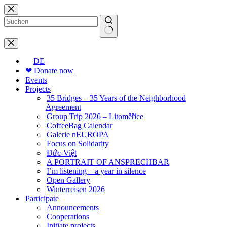
Skip
to
content
No
results
DE
❤ Donate now
Events
Projects
35 Bridges – 35 Years of the Neighborhood
Agreement
Group Trip 2026 – Litoměřice
CoffeeBag Calendar
Galerie nEUROPA
Focus on Solidarity
Đức-Việt
A PORTRAIT OF ANSPRECHBAR
I’m listening – a year in silence
Open Gallery
Winterreisen 2026
Participate
Announcements
Cooperations
Initiate projects