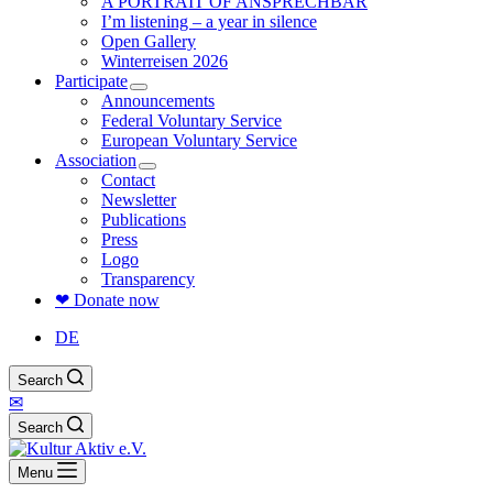
A PORTRAIT OF ANSPRECHBAR
I’m listening – a year in silence
Open Gallery
Winterreisen 2026
Participate
Announcements
Federal Voluntary Service
European Voluntary Service
Association
Contact
Newsletter
Publications
Press
Logo
Transparency
❤ Donate now
DE
Search
✉
Search
Menu