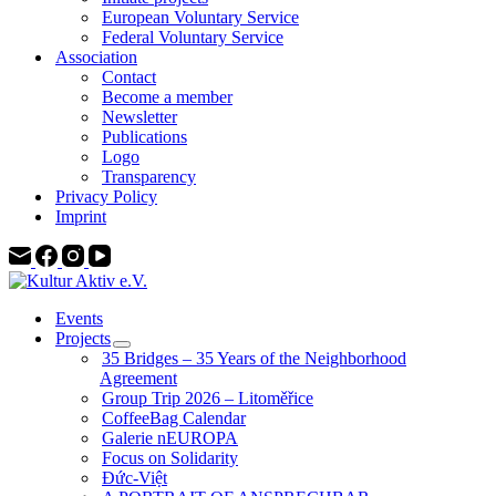
European Voluntary Service
Federal Voluntary Service
Association
Contact
Become a member
Newsletter
Publications
Logo
Transparency
Privacy Policy
Imprint
Events
Projects
35 Bridges – 35 Years of the Neighborhood
Agreement
Group Trip 2026 – Litoměřice
CoffeeBag Calendar
Galerie nEUROPA
Focus on Solidarity
Đức-Việt