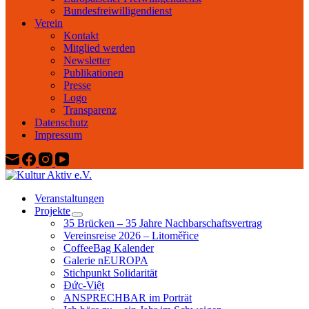
Bundesfreiwilligendienst
Verein
Kontakt
Mitglied werden
Newsletter
Publikationen
Presse
Logo
Transparenz
Datenschutz
Impressum
Veranstaltungen
Projekte
35 Brücken – 35 Jahre Nachbarschaftsvertrag
Vereinsreise 2026 – Litoměřice
CoffeeBag Kalender
Galerie nEUROPA
Stichpunkt Solidarität
Đức-Việt
ANSPRECHBAR im Porträt