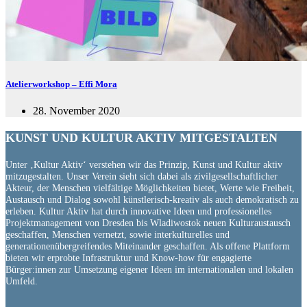
Atelierworkshop – Effi Mora
28. November 2020
KUNST UND
KULTUR AKTIV
MITGESTALTEN
Unter ‚Kultur Aktiv‘ verstehen wir das Prinzip, Kunst und Kultur aktiv
mitzugestalten. Unser Verein sieht sich dabei als zivilgesellschaftlicher
Akteur, der Menschen vielfältige Möglichkeiten bietet, Werte wie Freiheit,
Austausch und Dialog sowohl künstlerisch-kreativ als auch demokratisch zu
erleben. Kultur Aktiv hat durch innovative Ideen und professionelles
Projektmanagement von Dresden bis Wladiwostok neuen Kulturaustausch
geschaffen, Menschen vernetzt, sowie interkulturelles und
generationenübergreifendes Miteinander geschaffen. Als offene Plattform
bieten wir erprobte Infrastruktur und Know-how für engagierte
Bürger:innen zur Umsetzung eigener Ideen im internationalen und lokalen
Umfeld.