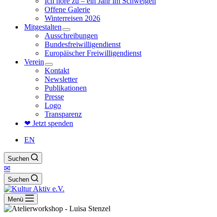
Ich höre zu – ein Jahr im Schweigen
Offene Galerie
Winterreisen 2026
Mitgestalten
Ausschreibungen
Bundesfreiwilligendienst
Europäischer Freiwilligendienst
Verein
Kontakt
Newsletter
Publikationen
Presse
Logo
Transparenz
❤ Jetzt spenden
EN
Suchen
✉
Suchen
Menü