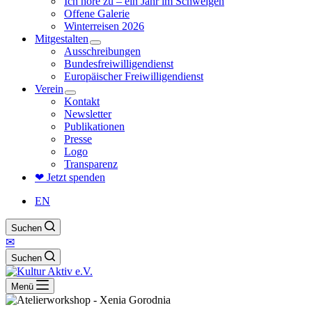
Ich höre zu – ein Jahr im Schweigen
Offene Galerie
Winterreisen 2026
Mitgestalten
Ausschreibungen
Bundesfreiwilligendienst
Europäischer Freiwilligendienst
Verein
Kontakt
Newsletter
Publikationen
Presse
Logo
Transparenz
❤ Jetzt spenden
EN
Suchen
✉
Suchen
Menü