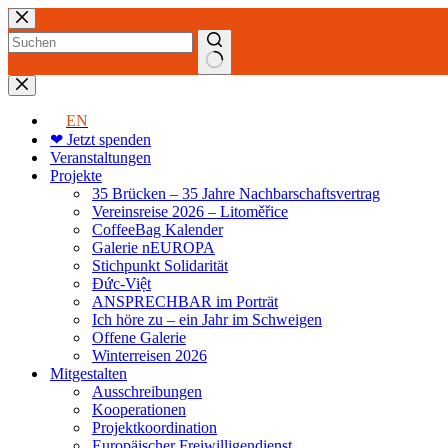
Zum
Inhalt
springen
Keine
Ergebnisse
EN
❤ Jetzt spenden
Veranstaltungen
Projekte
35 Brücken – 35 Jahre Nachbarschaftsvertrag
Vereinsreise 2026 – Litoměřice
CoffeeBag Kalender
Galerie nEUROPA
Stichpunkt Solidarität
Đức-Việt
ANSPRECHBAR im Porträt
Ich höre zu – ein Jahr im Schweigen
Offene Galerie
Winterreisen 2026
Mitgestalten
Ausschreibungen
Kooperationen
Projektkoordination
Europäischer Freiwilligendienst