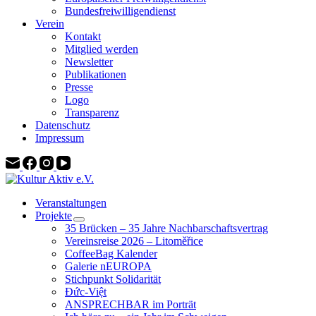
Bundesfreiwilligendienst
Verein
Kontakt
Mitglied werden
Newsletter
Publikationen
Presse
Logo
Transparenz
Datenschutz
Impressum
Veranstaltungen
Projekte
35 Brücken – 35 Jahre Nachbarschaftsvertrag
Vereinsreise 2026 – Litoměřice
CoffeeBag Kalender
Galerie nEUROPA
Stichpunkt Solidarität
Đức-Việt
ANSPRECHBAR im Porträt