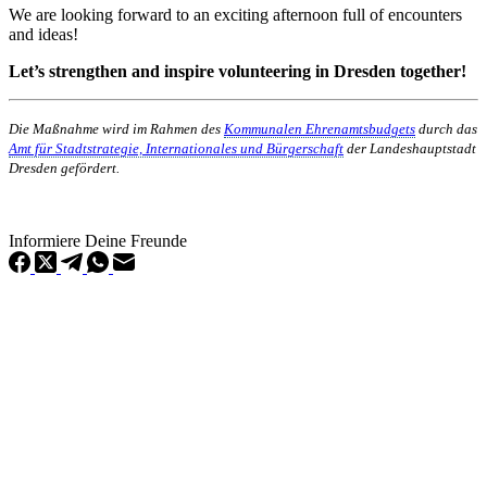
We are looking forward to an exciting afternoon full of encounters
and ideas!
Let’s strengthen and inspire volunteering in Dresden together!
Die Maßnahme wird im Rahmen des
Kommunalen Ehrenamtsbudgets
durch das
Amt für Stadtstrategie, Internationales und Bürgerschaft
der Landeshauptstadt
Dresden gefördert.
Informiere Deine Freunde
KUNST UND
KULTUR AKTIV
MITGESTALTEN
Unter ‚Kultur Aktiv‘ verstehen wir das Prinzip, Kunst und Kultur aktiv
mitzugestalten. Unser Verein sieht sich dabei als zivilgesellschaftlicher
Akteur, der Menschen vielfältige Möglichkeiten bietet, Werte wie Freiheit,
Austausch und Dialog sowohl künstlerisch-kreativ als auch demokratisch zu
erleben. Kultur Aktiv hat durch innovative Ideen und professionelles
Projektmanagement von Dresden bis Wladiwostok neuen Kulturaustausch
geschaffen, Menschen vernetzt, sowie interkulturelles und
generationenübergreifendes Miteinander geschaffen. Als offene Plattform