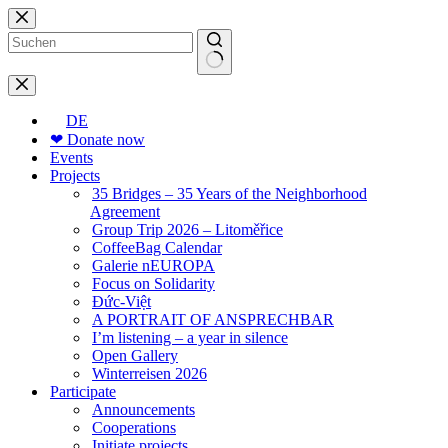
Skip
to
content
No
results
DE
❤ Donate now
Events
Projects
35 Bridges – 35 Years of the Neighborhood
Agreement
Group Trip 2026 – Litoměřice
CoffeeBag Calendar
Galerie nEUROPA
Focus on Solidarity
Đức-Việt
A PORTRAIT OF ANSPRECHBAR
I’m listening – a year in silence
Open Gallery
Winterreisen 2026
Participate
Announcements
Cooperations
Initiate projects