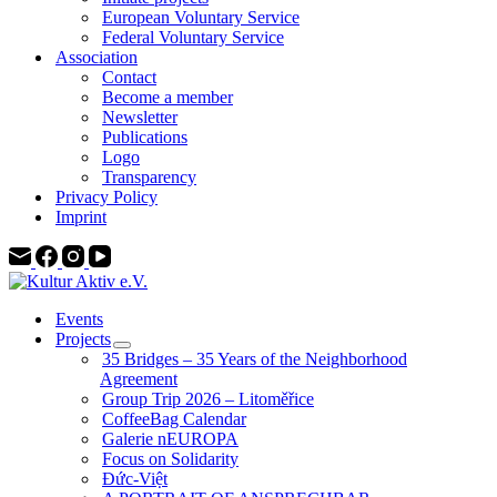
European Voluntary Service
Federal Voluntary Service
Association
Contact
Become a member
Newsletter
Publications
Logo
Transparency
Privacy Policy
Imprint
Events
Projects
35 Bridges – 35 Years of the Neighborhood
Agreement
Group Trip 2026 – Litoměřice
CoffeeBag Calendar
Galerie nEUROPA
Focus on Solidarity
Đức-Việt