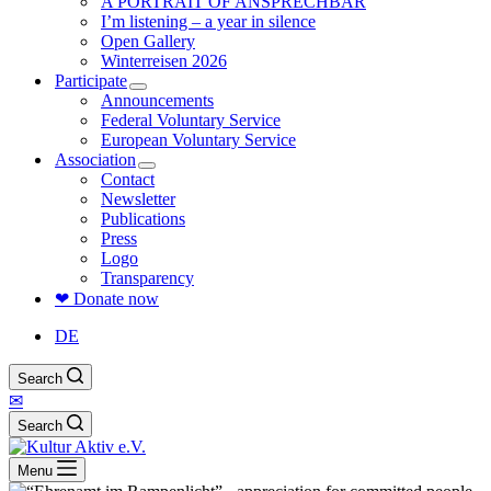
A PORTRAIT OF ANSPRECHBAR
I’m listening – a year in silence
Open Gallery
Winterreisen 2026
Participate
Announcements
Federal Voluntary Service
European Voluntary Service
Association
Contact
Newsletter
Publications
Press
Logo
Transparency
❤ Donate now
DE
Search
✉
Search
Menu