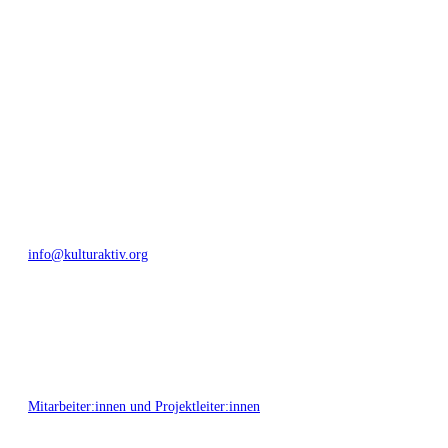
bieten wir erprobte Infrastruktur und Know-how für engagierte
Bürger:innen zur Umsetzung eigener Ideen im internationalen und lokalen
Umfeld.
Bautzner Straße 49, 01099 Dresden
+49 351 811 37 55
info@kulturaktiv.org
Montag - Freitag 10:00 - 16:00
Mitarbeiter:innen und Projektleiter:innen