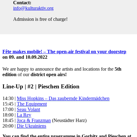
Contact:
info@kulturaktiv.org
Admission is free of charge!
Fête makes mobile! – The open-air festival on your doorstep
on 09. and 10.09.2022
We are happy to announce the artists and locations for the
5th
edition
of our
district open airs!
Line-Up | #2 | Pieschen Edition
14:30 |
Miss Hopkins – Das zaubernde Kindermädchen
15:45 |
The Equipment
17:00 |
Seau Volant
18:00 |
La Rey
18:45 |
Joca & Franzman
(Neustädter Harz)
20:00 |
Die Ukrainiens
You can find the entire programme in Gorbitz and Pieschen at