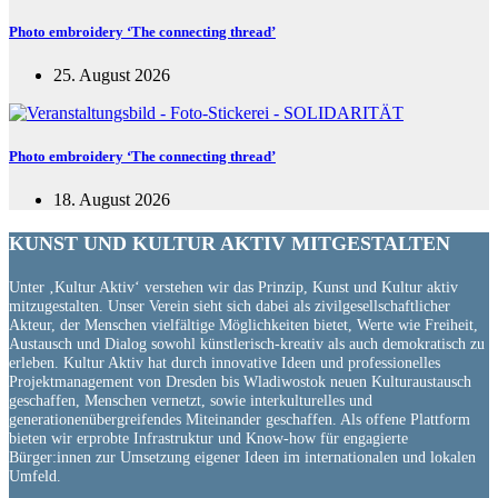
Photo embroidery ‘The connecting thread’
25. August 2026
Photo embroidery ‘The connecting thread’
18. August 2026
KUNST UND
KULTUR AKTIV
MITGESTALTEN
Unter ‚Kultur Aktiv‘ verstehen wir das Prinzip, Kunst und Kultur aktiv
mitzugestalten. Unser Verein sieht sich dabei als zivilgesellschaftlicher
Akteur, der Menschen vielfältige Möglichkeiten bietet, Werte wie Freiheit,
Austausch und Dialog sowohl künstlerisch-kreativ als auch demokratisch zu
erleben. Kultur Aktiv hat durch innovative Ideen und professionelles
Projektmanagement von Dresden bis Wladiwostok neuen Kulturaustausch
geschaffen, Menschen vernetzt, sowie interkulturelles und
generationenübergreifendes Miteinander geschaffen. Als offene Plattform
bieten wir erprobte Infrastruktur und Know-how für engagierte
Bürger:innen zur Umsetzung eigener Ideen im internationalen und lokalen
Umfeld.