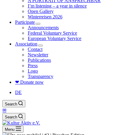
A PORTRAIT OF ANSPRECHBAR
I’m listening – a year in silence
Open Gallery
Winterreisen 2026
Participate
Announcements
Federal Voluntary Service
European Voluntary Service
Association
Contact
Newsletter
Publications
Press
Logo
Transparency
❤ Donate now
DE
Search
✉
Search
Menu