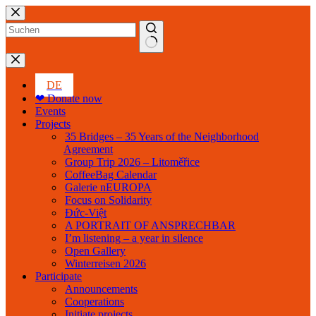
Skip
to
content
No
results
DE
❤ Donate now
Events
Projects
35 Bridges – 35 Years of the Neighborhood
Agreement
Group Trip 2026 – Litoměřice
CoffeeBag Calendar
Galerie nEUROPA
Focus on Solidarity
Đức-Việt
A PORTRAIT OF ANSPRECHBAR
I’m listening – a year in silence
Open Gallery
Winterreisen 2026
Participate
Announcements
Cooperations
Initiate projects