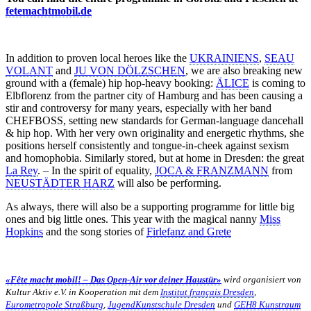
fetemachtmobil.de
In addition to proven local heroes like the
UKRAINIENS
,
SEAU
VOLANT
and
JU VON DÖLZSCHEN
, we are also breaking new
ground with a (female) hip hop-heavy booking:
ÄLICE
is coming to
Elbflorenz from the partner city of Hamburg and has been causing a
stir and controversy for many years, especially with her band
CHEFBOSS, setting new standards for German-language dancehall
& hip hop. With her very own originality and energetic rhythms, she
positions herself consistently and tongue-in-cheek against sexism
and homophobia. Similarly stored, but at home in Dresden: the great
La Rey
. – In the spirit of equality,
JOCA & FRANZMANN
from
NEUSTÄDTER HARZ
will also be performing.
As always, there will also be a supporting programme for little big
ones and big little ones. This year with the magical nanny
Miss
Hopkins
and the song stories of
Firlefanz and Grete
«Fête macht mobil! – Das Open-Air vor deiner Haustür»
wird organisiert von
Kultur Aktiv e.V. in Kooperation mit dem
Institut français Dresden
,
Eurometropole Straßburg
,
JugendKunstschule Dresden
und
GEH8 Kunstraum