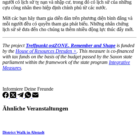
người có lịch sử tỵ nạn và nhập cư, trong đó có lịch sử của những
cựu công nhân theo hiệp định chính phủ từ các nước.
Mời các bạn hãy tham gia diễn đàn trên phương diện bình đẳng và
mỗi người đều có quyền tham gia phát biểu. Những nhân chứng
lịch sử sẽ đưa đến cho chúng ta thêm nhiều động lực thúc đẩy mới.
The project
Treffpunkt ostZONE. Remember and Shape
is funded
by the
House of Resources Dresden +
. This measure is co-financed
with tax funds on the basis of the budget passed by the Saxon state
parliament within the framework of the state program
Integrative
Measures
.
Informiere Deine Freunde
Ähnliche Veranstaltungen
District Walk in Altstadt