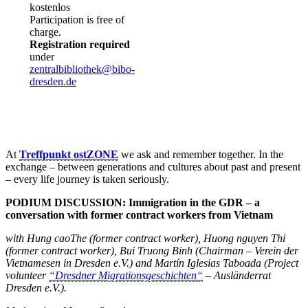
kostenlos
Participation is free of
charge.
Registration required
under
zentralbibliothek@bibo-
dresden.de
At
Treffpunkt ostZONE
we ask and remember together. In the
exchange – between generations and cultures about past and present
– every life journey is taken seriously.
PODIUM DISCUSSION: Immigration in the GDR – a
conversation with former contract workers from Vietnam
with Hung caoThe (former contract worker), Huong nguyen Thi
(former contract worker), Bui Truong Binh (Chairman – Verein der
Vietnamesen in Dresden e.V.) and
Martín Iglesias Taboada
(Project
volunteer
“Dresdner Migrationsgeschichten
“
– Ausländerrat
Dresden e.V.).