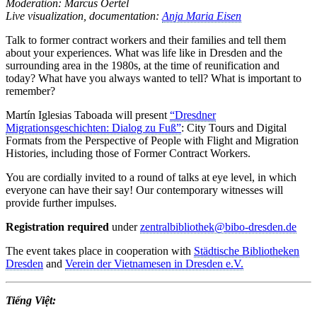
Moderation: Marcus Oertel
Live visualization, documentation:
Anja Maria Eisen
Talk to former contract workers and their families and tell them
about your experiences. What was life like in Dresden and the
surrounding area in the 1980s, at the time of reunification and
today? What have you always wanted to tell? What is important to
remember?
Martín Iglesias Taboada will present
“Dresdner
Migrationsgeschichten: Dialog zu Fuß”
: City Tours and Digital
Formats from the Perspective of People with Flight and Migration
Histories, including those of Former Contract Workers.
You are cordially invited to a round of talks at eye level, in which
everyone can have their say! Our contemporary witnesses will
provide further impulses.
Registration
required
under
zentralbibliothek@bibo-dresden.de
The event takes place in cooperation with
Städtische Bibliotheken
Dresden
and
Verein der Vietnamesen in Dresden e.V.
Tiếng Việt: