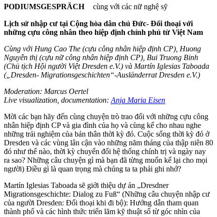
PODIUMSGESPRÄCH
cùng với các nữ nghệ sỹ
L
ị
ch s
ử
nh
ậ
p c
ư
t
ạ
i C
ộ
ng h
ò
a d
â
n ch
ủ
Đứ
c-
Đố
i tho
ạ
i v
ớ
i
nh
ữ
ng c
ự
u c
ô
ng nh
â
n theo hi
ệ
p
đị
nh ch
í
nh ph
ủ
t
ừ
Vi
ệ
t Nam
Cùng với Hung Cao The (cựu công nhân hiệp định CP), Huong
Nguyễn thị (cựu nữ công nhân hiệp định CP), Bui Truong Binh
(Chủ tịch Hội người Việt Dresden e.V.) và
Martín Iglesias Taboada
(„Dresden- Migrationsgeschichten“-Ausländerrat Dresden e.V.)
Moderation: Marcus Oertel
Live visualization, documentation:
Anja Maria Eisen
Mời các bạn hãy đến cùng chuyện trò trao đổi với những cựu công
nhân hiệp định CP và gia đình của họ và cùng kể cho nhau nghe
những trải nghiệm của bản thân thời kỳ đó. Cuộc sống thời kỳ đó ở
Dresden và các vùng lân cận vào những năm tháng của thập niên 80
đó như thế nào, thời kỳ chuyển đổi hệ thống chính trị và ngày nay
ra sao? Những câu chuyện gì mà bạn đã từng muốn kể lại cho mọi
người) Điều gì là quan trọng mà chúng ta ta phải ghi nhớ?
Martín Iglesias Taboada sẽ giới thiệu dự án „Dresdner
Migrationsgeschichte: Dialog zu Fuß“ (Những câu chuyện nhập cư
của người Dresden: Đối thoại khi đi bộ): Hướng dẫn tham quan
thành phố và các hình thức triển lãm kỹ thuật số từ góc nhìn của