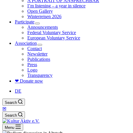
A PORTRAIT OF ANSPRECHBAR
I’m listening – a year in silence
Open Gallery
Winterreisen 2026
Participate
Announcements
Federal Voluntary Service
European Voluntary Service
Association
Contact
Newsletter
Publications
Press
Logo
Transparency
❤ Donate now
DE
Search
✉
Search
Menu