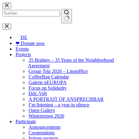
Skip
to
content
No
results
DE
❤ Donate now
Events
Projects
35 Bridges – 35 Years of the Neighborhood
Agreement
Group Trip 2026 – Litoměřice
CoffeeBag Calendar
Galerie nEUROPA
Focus on Solidarity
Đức-Việt
A PORTRAIT OF ANSPRECHBAR
I’m listening – a year in silence
Open Gallery
Winterreisen 2026
Participate
Announcements
Cooperations
Initiate projects