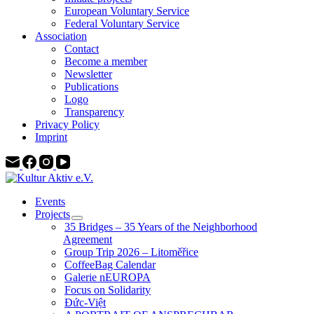
European Voluntary Service
Federal Voluntary Service
Association
Contact
Become a member
Newsletter
Publications
Logo
Transparency
Privacy Policy
Imprint
Events
Projects
35 Bridges – 35 Years of the Neighborhood
Agreement
Group Trip 2026 – Litoměřice
CoffeeBag Calendar
Galerie nEUROPA
Focus on Solidarity
Đức-Việt