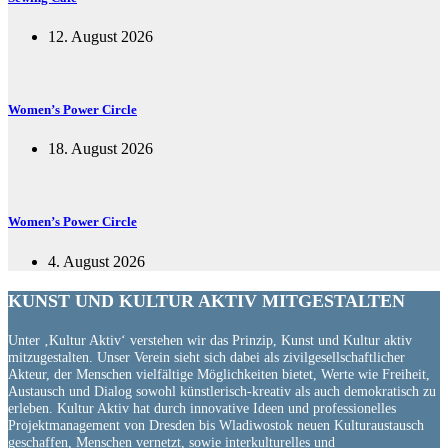
12. August 2026
Women’s Power Circle
18. August 2026
Women’s Power Circle
4. August 2026
KUNST UND
KULTUR AKTIV
MITGESTALTEN
Unter ‚Kultur Aktiv‘ verstehen wir das Prinzip, Kunst und Kultur aktiv
mitzugestalten. Unser Verein sieht sich dabei als zivilgesellschaftlicher
Akteur, der Menschen vielfältige Möglichkeiten bietet, Werte wie Freiheit,
Austausch und Dialog sowohl künstlerisch-kreativ als auch demokratisch zu
erleben. Kultur Aktiv hat durch innovative Ideen und professionelles
Projektmanagement von Dresden bis Wladiwostok neuen Kulturaustausch
geschaffen, Menschen vernetzt, sowie interkulturelles und