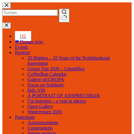
Skip
to
content
No
results
DE
❤ Donate now
Events
Projects
35 Bridges – 35 Years of the Neighborhood
Agreement
Group Trip 2026 – Litoměřice
CoffeeBag Calendar
Galerie nEUROPA
Focus on Solidarity
Đức-Việt
A PORTRAIT OF ANSPRECHBAR
I’m listening – a year in silence
Open Gallery
Winterreisen 2026
Participate
Announcements
Cooperations
Initiate projects