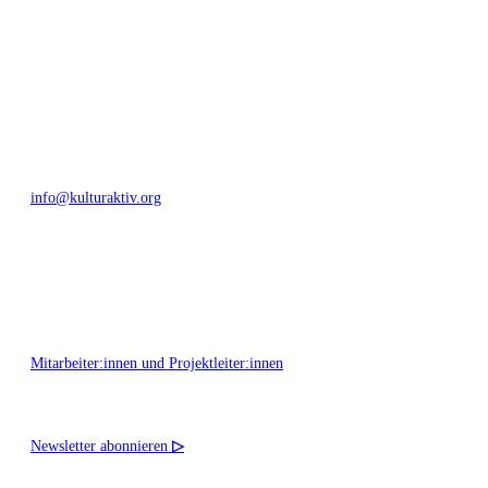
Bautzner Straße 49, 01099 Dresden
+49 351 811 37 55
info@kulturaktiv.org
Montag - Freitag 10:00 - 16:00
Mitarbeiter:innen und Projektleiter:innen
Newsletter abonnieren
▷