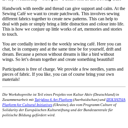
Handwork with needle and thread can give support and calm. At the
Sewing Café we want to create patchwork. This involves sewing
different fabrics together to create new patterns. This can help to
deal with pain or simply bring a little distraction and colour into life.
This is how we conjure up little works of art, memories and stories
to touch.
You are cordially invited to the weekly sewing café. Here you can
chat, be in company and at the same time be for yourself, drift and
dream. Because a person without dreams is like a bird without
wings. So let’s dream together and create something beautiful!
Participation is free of charge. We provide a few needles, yarns and
pieces of fabric. If you like, you can of course bring your own
materials!
Die Workshopreihe ist Teil eines Projekts von Kultur Aktiv (Deutschland) in
Zusammenarbeit mit
Ta(r)dino 6 Art Platform
(Aserbaidschan) und
IZOLYATSIA
Platform for Cultural Initiatives
(Ukraine), das vom Programm Culture of
Solidarity der Europäischen Kulturstiftung und der Bundeszentrale für
politische Bildung gefördert wird.