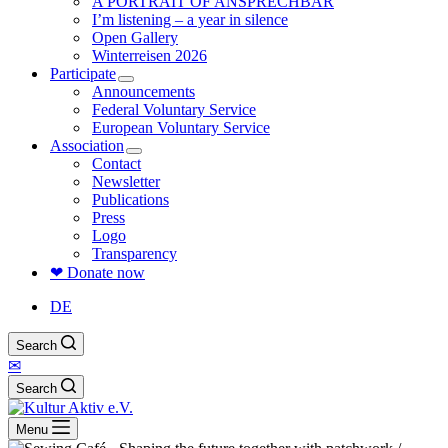
A PORTRAIT OF ANSPRECHBAR
I’m listening – a year in silence
Open Gallery
Winterreisen 2026
Participate
Announcements
Federal Voluntary Service
European Voluntary Service
Association
Contact
Newsletter
Publications
Press
Logo
Transparency
❤ Donate now
DE
Search
✉
Search
Menu