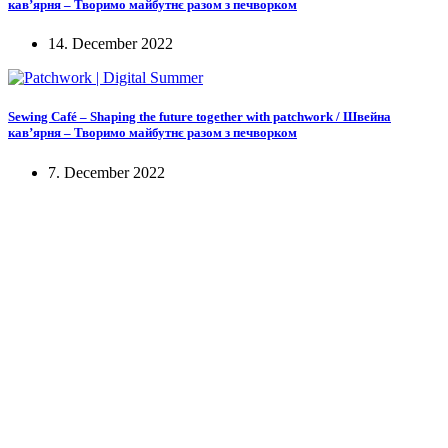
кав’ярня – Творимо майбутнє разом з печворком
14. December 2022
Sewing Café – Shaping the future together with patchwork / Швейна
кав’ярня – Творимо майбутнє разом з печворком
7. December 2022
KUNST UND
KULTUR AKTIV
MITGESTALTEN
Unter ‚Kultur Aktiv‘ verstehen wir das Prinzip, Kunst und Kultur aktiv
mitzugestalten. Unser Verein sieht sich dabei als zivilgesellschaftlicher
Akteur, der Menschen vielfältige Möglichkeiten bietet, Werte wie Freiheit,
Austausch und Dialog sowohl künstlerisch-kreativ als auch demokratisch zu
erleben. Kultur Aktiv hat durch innovative Ideen und professionelles
Projektmanagement von Dresden bis Wladiwostok neuen Kulturaustausch
geschaffen, Menschen vernetzt, sowie interkulturelles und
generationenübergreifendes Miteinander geschaffen. Als offene Plattform
bieten wir erprobte Infrastruktur und Know-how für engagierte
Bürger:innen zur Umsetzung eigener Ideen im internationalen und lokalen
Umfeld.