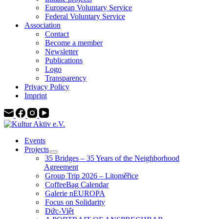
European Voluntary Service
Federal Voluntary Service
Association
Contact
Become a member
Newsletter
Publications
Logo
Transparency
Privacy Policy
Imprint
Events
Projects
35 Bridges – 35 Years of the Neighborhood
Agreement
Group Trip 2026 – Litoměřice
CoffeeBag Calendar
Galerie nEUROPA
Focus on Solidarity
Đức-Việt