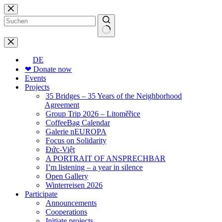
Skip
to
content
No
results
DE
❤ Donate now
Events
Projects
35 Bridges – 35 Years of the Neighborhood
Agreement
Group Trip 2026 – Litoměřice
CoffeeBag Calendar
Galerie nEUROPA
Focus on Solidarity
Đức-Việt
A PORTRAIT OF ANSPRECHBAR
I’m listening – a year in silence
Open Gallery
Winterreisen 2026
Participate
Announcements
Cooperations
Initiate projects