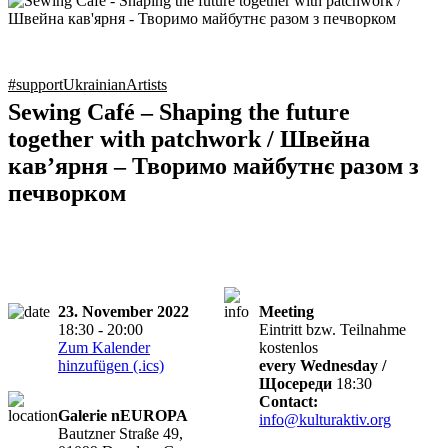
#supportUkrainianArtists
Sewing Café – Shaping the future
together with patchwork / Швейна
кав’ярня – Творимо майбутнє разом з
печворком
23. November 2022
Meeting
18:30 - 20:00
Eintritt bzw. Teilnahme
Zum Kalender
kostenlos
hinzufügen (.ics)
every Wednesday /
Щосереди
18:30
Contact:
Galerie nEUROPA
info@kulturaktiv.org
Bautzner Straße 49,