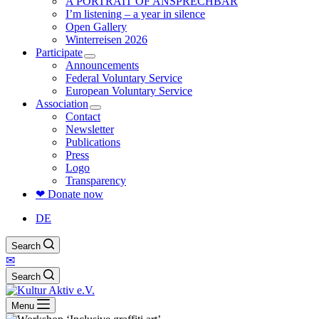
A PORTRAIT OF ANSPRECHBAR
I’m listening – a year in silence
Open Gallery
Winterreisen 2026
Participate
Announcements
Federal Voluntary Service
European Voluntary Service
Association
Contact
Newsletter
Publications
Press
Logo
Transparency
❤ Donate now
DE
Search
✉
Search
Menu