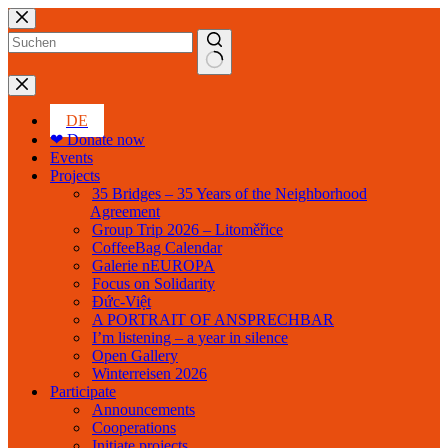
Skip
to
content
No
results
DE
❤ Donate now
Events
Projects
35 Bridges – 35 Years of the Neighborhood
Agreement
Group Trip 2026 – Litoměřice
CoffeeBag Calendar
Galerie nEUROPA
Focus on Solidarity
Đức-Việt
A PORTRAIT OF ANSPRECHBAR
I’m listening – a year in silence
Open Gallery
Winterreisen 2026
Participate
Announcements
Cooperations
Initiate projects