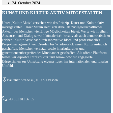
24. October 2024
KUNST UND
KULTUR AKTIV
MITGESTALTEN
Unter ‚Kultur Aktiv‘ verstehen wir das Prinzip, Kunst und Kultur aktiv
mitzugestalten. Unser Verein sieht sich dabei als zivilgesellschaftlicher
Akteur, der Menschen vielfältige Möglichkeiten bietet, Werte wie Freiheit,
Austausch und Dialog sowohl künstlerisch-kreativ als auch demokratisch zu
erleben. Kultur Aktiv hat durch innovative Ideen und professionelles
Projektmanagement von Dresden bis Wladiwostok neuen Kulturaustausch
geschaffen, Menschen vernetzt, sowie interkulturelles und
generationenübergreifendes Miteinander geschaffen. Als offene Plattform
bieten wir erprobte Infrastruktur und Know-how für engagierte
Bürger:innen zur Umsetzung eigener Ideen im internationalen und lokalen
Umfeld.
Bautzner Straße 49, 01099 Dresden
+49 351 811 37 55