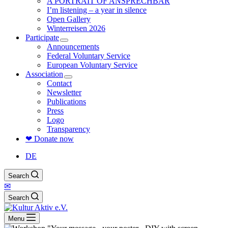
A PORTRAIT OF ANSPRECHBAR
I’m listening – a year in silence
Open Gallery
Winterreisen 2026
Participate
Announcements
Federal Voluntary Service
European Voluntary Service
Association
Contact
Newsletter
Publications
Press
Logo
Transparency
❤ Donate now
DE
Search
✉
Search
Menu