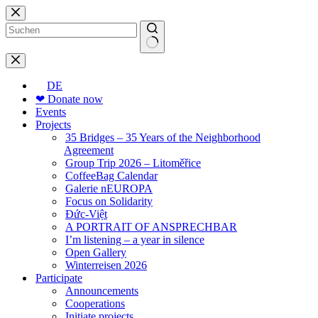
Skip
to
content
No
results
DE
❤ Donate now
Events
Projects
35 Bridges – 35 Years of the Neighborhood
Agreement
Group Trip 2026 – Litoměřice
CoffeeBag Calendar
Galerie nEUROPA
Focus on Solidarity
Đức-Việt
A PORTRAIT OF ANSPRECHBAR
I’m listening – a year in silence
Open Gallery
Winterreisen 2026
Participate
Announcements
Cooperations
Initiate projects