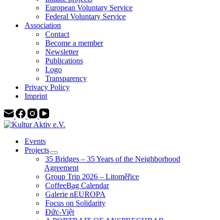
European Voluntary Service
Federal Voluntary Service
Association
Contact
Become a member
Newsletter
Publications
Logo
Transparency
Privacy Policy
Imprint
Events
Projects
35 Bridges – 35 Years of the Neighborhood
Agreement
Group Trip 2026 – Litoměřice
CoffeeBag Calendar
Galerie nEUROPA
Focus on Solidarity
Đức-Việt