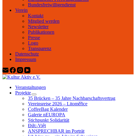
Bundesfreiwilligendienst
Verein
Kontakt
Mitglied werden
Newsletter
Publikationen
Presse
Logo
Transparenz
Datenschutz
Impressum
Veranstaltungen
Projekte
35 Brücken – 35 Jahre Nachbarschaftsvertrag
Vereinsreise 2026 – Litoměřice
CoffeeBag Kalender
Galerie nEUROPA
Stichpunkt Solidarität
Đức-Việt
ANSPRECHBAR im Porträt