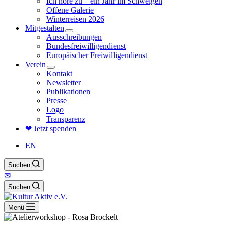
Ich höre zu – ein Jahr im Schweigen
Offene Galerie
Winterreisen 2026
Mitgestalten
Ausschreibungen
Bundesfreiwilligendienst
Europäischer Freiwilligendienst
Verein
Kontakt
Newsletter
Publikationen
Presse
Logo
Transparenz
❤ Jetzt spenden
EN
Suchen
✉
Suchen
Menü