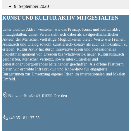
9. September 2020
KUNST UND
KULTUR AKTIV
MITGESTALTEN
Unter ‚Kultur Aktiv‘ verstehen wir das Prinzip, Kunst und Kultur aktiv
mitzugestalten. Unser Verein sieht sich dabei als zivilgesellschaftlicher
Akteur, der Menschen vielfältige Möglichkeiten bietet, Werte wie Freiheit,
Austausch und Dialog sowohl künstlerisch-kreativ als auch demokratisch zu
erleben. Kultur Aktiv hat durch innovative Ideen und professionelles
Projektmanagement von Dresden bis Wladiwostok neuen Kulturaustausch
geschaffen, Menschen vernetzt, sowie interkulturelles und
generationenübergreifendes Miteinander geschaffen. Als offene Plattform
bieten wir erprobte Infrastruktur und Know-how für engagierte
Bürger:innen zur Umsetzung eigener Ideen im internationalen und lokalen
Umfeld.
Bautzner Straße 49, 01099 Dresden
+49 351 811 37 55