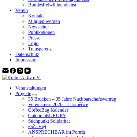
Bundesfreiwilligendienst
Verein
Kontakt
Mitglied werden
Newsletter
Publikationen
Presse
Logo
Transparenz
Datenschutz
Impressum
Veranstaltungen
Projekte
35 Brücken – 35 Jahre Nachbarschaftsvertrag
Vereinsreise 2026 – Litoměřice
CoffeeBag Kalender
Galerie nEUROPA
Stichpunkt Solidarität
Đức-Việt
ANSPRECHBAR im Porträt