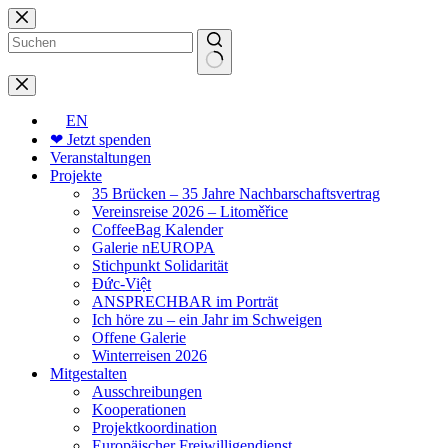
Zum
Inhalt
springen
Keine
Ergebnisse
EN
❤ Jetzt spenden
Veranstaltungen
Projekte
35 Brücken – 35 Jahre Nachbarschaftsvertrag
Vereinsreise 2026 – Litoměřice
CoffeeBag Kalender
Galerie nEUROPA
Stichpunkt Solidarität
Đức-Việt
ANSPRECHBAR im Porträt
Ich höre zu – ein Jahr im Schweigen
Offene Galerie
Winterreisen 2026
Mitgestalten
Ausschreibungen
Kooperationen
Projektkoordination
Europäischer Freiwilligendienst