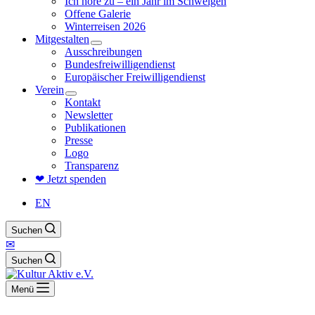
Ich höre zu – ein Jahr im Schweigen
Offene Galerie
Winterreisen 2026
Mitgestalten
Ausschreibungen
Bundesfreiwilligendienst
Europäischer Freiwilligendienst
Verein
Kontakt
Newsletter
Publikationen
Presse
Logo
Transparenz
❤ Jetzt spenden
EN
Suchen
✉
Suchen
Menü