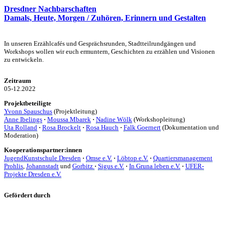
Dresdner Nachbarschaften
Damals, Heute, Morgen / Zuhören, Erinnern und Gestalten
In unseren Erzählcafés und Gesprächsrunden, Stadtteilrundgängen und
Workshops wollen wir euch ermuntern, Geschichten zu erzählen und Visionen
zu entwickeln.
Zeitraum
05-12.2022
Projektbeteiligte
Yvonn Spauschus
(Projektleitung)
Anne Ibelings
·
Moussa Mbarek
·
Nadine Wölk
(Workshopleitung)
Uta Rolland
·
Rosa Brockelt
·
Rosa Hauch
·
Falk Goernert
(Dokumentation und
Moderation)
Kooperationspartner:innen
JugendKunstschule Dresden
·
Omse e.V.
·
Löbtop e.V.
·
Quartiersmanagement
Prohlis
,
Johannstadt
und
Gorbitz
·
Sigus e.V.
·
In Gruna leben e.V.
·
UFER-
Projekte Dresden e.V.
Gefördert durch