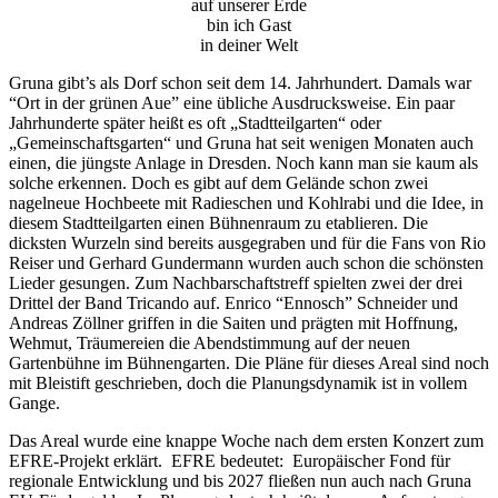
auf unserer Erde
bin ich Gast
in deiner Welt
Gruna gibt’s als Dorf schon seit dem 14. Jahrhundert. Damals war
“Ort in der grünen Aue” eine übliche Ausdrucksweise. Ein paar
Jahrhunderte später heißt es oft „Stadtteilgarten“ oder
„Gemeinschaftsgarten“ und Gruna hat seit wenigen Monaten auch
einen, die jüngste Anlage in Dresden. Noch kann man sie kaum als
solche erkennen. Doch es gibt auf dem Gelände schon zwei
nagelneue Hochbeete mit Radieschen und Kohlrabi und die Idee, in
diesem Stadtteilgarten einen Bühnenraum zu etablieren. Die
dicksten Wurzeln sind bereits ausgegraben und für die Fans von Rio
Reiser und Gerhard Gundermann wurden auch schon die schönsten
Lieder gesungen. Zum Nachbarschaftstreff spielten zwei der drei
Drittel der Band Tricando auf. Enrico “Ennosch” Schneider und
Andreas Zöllner griffen in die Saiten und prägten mit Hoffnung,
Wehmut, Träumereien die Abendstimmung auf der neuen
Gartenbühne im Bühnengarten. Die Pläne für dieses Areal sind noch
mit Bleistift geschrieben, doch die Planungsdynamik ist in vollem
Gange.
Das Areal wurde eine knappe Woche nach dem ersten Konzert zum
EFRE-Projekt erklärt. EFRE bedeutet: Europäischer Fond für
regionale Entwicklung und bis 2027 fließen nun auch nach Gruna