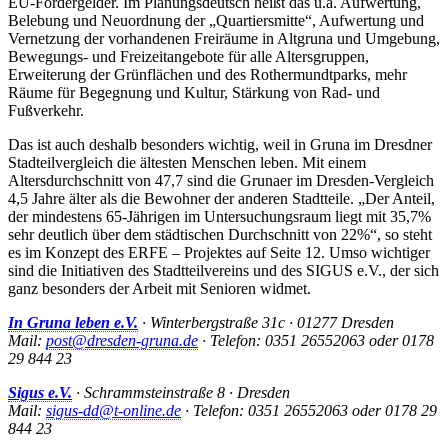
EU-Fördergelder. Im Planungsdeutsch heißt das u.a. Aufwertung,
Belebung und Neuordnung der „Quartiersmitte“, Aufwertung und
Vernetzung der vorhandenen Freiräume in Altgruna und Umgebung,
Bewegungs- und Freizeitangebote für alle Altersgruppen,
Erweiterung der Grünflächen und des Rothermundtparks, mehr
Räume für Begegnung und Kultur, Stärkung von Rad- und
Fußverkehr.
Das ist auch deshalb besonders wichtig, weil in Gruna im Dresdner
Stadteilvergleich die ältesten Menschen leben. Mit einem
Altersdurchschnitt von 47,7 sind die Grunaer im Dresden-Vergleich
4,5 Jahre älter als die Bewohner der anderen Stadtteile. „Der Anteil,
der mindestens 65-Jährigen im Untersuchungsraum liegt mit 35,7%
sehr deutlich über dem städtischen Durchschnitt von 22%“, so steht
es im Konzept des ERFE – Projektes auf Seite 12. Umso wichtiger
sind die Initiativen des Stadtteilvereins und des SIGUS e.V., der sich
ganz besonders der Arbeit mit Senioren widmet.
In Gruna leben e.V.
· Winterbergstraße 31c · 01277 Dresden
Mail:
post@dresden-gruna.de
· Telefon: 0351 26552063 oder 0178
29 844 23
Sigus e.V.
· Schrammsteinstraße 8 · Dresden
Mail:
sigus-dd@t-online.de
· Telefon: 0351 26552063 oder 0178 29
844 23