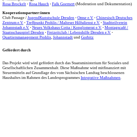
Rosa Brockelt
·
Rosa Hauch
·
Falk Goernert
(Moderation und Dokumentation)
Kooperationspartner:innen
Club Passage /
JugendKunstschule Dresden
·
Omse e.V.
·
Chinesisch Deutsches
Zentrum e.V.
·
Treffpunkt Prohlis / Malteser Hilfsdienst e.V.
·
Stadtteilverein
Johannstadt e.V.
·
Neues Volkshaus Cotta / Konglomerat e.V.
·
Montagscafé /
Staatsschauspiel Dresden
·
Freizeitclub / Lebenshilfe Dresden e.V.
·
Quartiersmanagement Prohlis
,
Johannstadt
und
Gorbitz
Gefördert durch
Das Projekt wird wird gefördert durch das Staatsministerium für Soziales und
Gesellschaftlichen Zusammenhalt. Diese Maßnahme wird mitfinanziert mit
Steuermitteln auf Grundlage des vom Sächsischen Landtag beschlossenen
Haushaltes im Rahmen des Landesprogrammes
Integrative Maßnahmen
.
KUNST UND
KULTUR AKTIV
MITGESTALTEN
Unter ‚Kultur Aktiv‘ verstehen wir das Prinzip, Kunst und Kultur aktiv
mitzugestalten. Unser Verein sieht sich dabei als zivilgesellschaftlicher
Akteur, der Menschen vielfältige Möglichkeiten bietet, Werte wie Freiheit,
Austausch und Dialog sowohl künstlerisch-kreativ als auch demokratisch zu