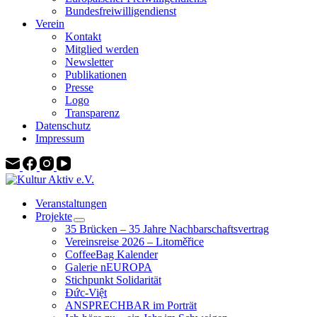
Bundesfreiwilligendienst
Verein
Kontakt
Mitglied werden
Newsletter
Publikationen
Presse
Logo
Transparenz
Datenschutz
Impressum
Veranstaltungen
Projekte
35 Brücken – 35 Jahre Nachbarschaftsvertrag
Vereinsreise 2026 – Litoměřice
CoffeeBag Kalender
Galerie nEUROPA
Stichpunkt Solidarität
Đức-Việt
ANSPRECHBAR im Porträt