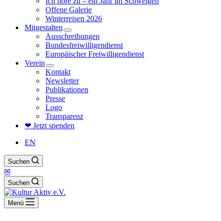
Ich höre zu – ein Jahr im Schweigen
Offene Galerie
Winterreisen 2026
Mitgestalten
Ausschreibungen
Bundesfreiwilligendienst
Europäischer Freiwilligendienst
Verein
Kontakt
Newsletter
Publikationen
Presse
Logo
Transparenz
❤ Jetzt spenden
EN
Suchen
✉
Suchen
Menü