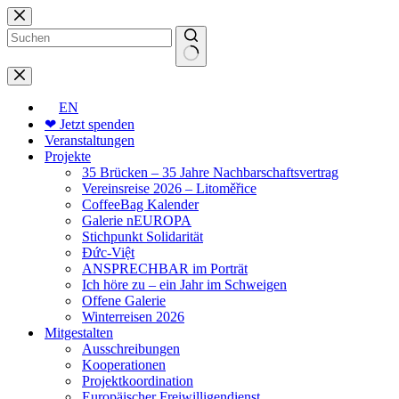
Zum
Inhalt
springen
Keine
Ergebnisse
EN
❤ Jetzt spenden
Veranstaltungen
Projekte
35 Brücken – 35 Jahre Nachbarschaftsvertrag
Vereinsreise 2026 – Litoměřice
CoffeeBag Kalender
Galerie nEUROPA
Stichpunkt Solidarität
Đức-Việt
ANSPRECHBAR im Porträt
Ich höre zu – ein Jahr im Schweigen
Offene Galerie
Winterreisen 2026
Mitgestalten
Ausschreibungen
Kooperationen
Projektkoordination
Europäischer Freiwilligendienst