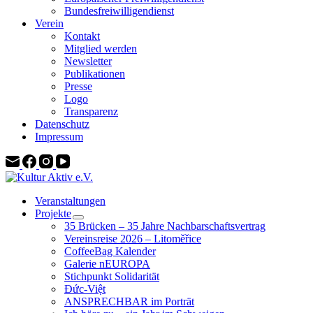
Bundesfreiwilligendienst
Verein
Kontakt
Mitglied werden
Newsletter
Publikationen
Presse
Logo
Transparenz
Datenschutz
Impressum
Veranstaltungen
Projekte
35 Brücken – 35 Jahre Nachbarschaftsvertrag
Vereinsreise 2026 – Litoměřice
CoffeeBag Kalender
Galerie nEUROPA
Stichpunkt Solidarität
Đức-Việt
ANSPRECHBAR im Porträt