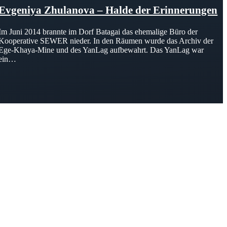
Evgeniya Zhulanova – Halde der Erinnerungen
Im Juni 2014 brannte im Dorf Batagai das ehemalige Büro der
Kooperative SEWER nieder. In den Räumen wurde das Archiv der
Ege-Khaya-Mine und des YanLag aufbewahrt. Das YanLag war
ein…
er Akteur, der Menschen vielfältige Möglichkeiten bietet, Werte wie
d professionelles Projektmanagement von Dresden bis Wladiwostok
ffene Plattform bieten wir erprobte Infrastruktur und Know-how für