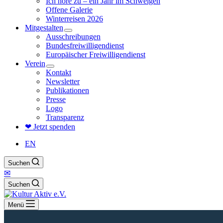
Ich höre zu – ein Jahr im Schweigen
Offene Galerie
Winterreisen 2026
Mitgestalten
Ausschreibungen
Bundesfreiwilligendienst
Europäischer Freiwilligendienst
Verein
Kontakt
Newsletter
Publikationen
Presse
Logo
Transparenz
❤ Jetzt spenden
EN
Suchen
✉
Suchen
Menü