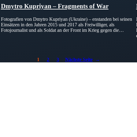
Dmytro Kupriyan – Fragments of War
Fotografien von Dmytro Kupriyan (Ukraine) – enstanden bei seinen
Einsätzen in den Jahren 2015 und 2017 als Freiwilliger, als
Fotojournalist und als Soldat an der Front im Krieg gegen die…
1
2
3
Nächste Seite
→
TALTEN
 mitzugestalten. Unser Verein sieht sich dabei als zivilgesellschaftlich
 demokratisch zu erleben. Kultur Aktiv hat durch innovative Ideen un
turelles und generationenübergreifendes Miteinander geschaffen. Als o
alen und lokalen Umfeld.