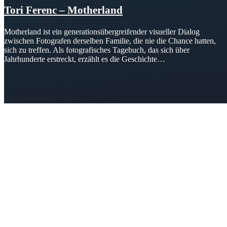
Tori Ferenc – Motherland
Motherland ist ein generationsübergreifender visueller Dialog
zwischen Fotografen derselben Familie, die nie die Chance hatten,
sich zu treffen. Als fotografisches Tagebuch, das sich über
Jahrhunderte erstreckt, erzählt es die Geschichte…
KUNST UND
KULTUR AKTIV
MITGES
Unter ‚Kultur Aktiv‘ verstehen wir das Prinzip, Kunst und Kultur aktiv
Freiheit, Austausch und Dialog sowohl künstlerisch-kreativ als auch
neuen Kulturaustausch geschaffen, Menschen vernetzt, sowie interkul
engagierte Bürger:innen zur Umsetzung eigener Ideen im internation
Bautzner Straße 49, 01099 Dresden