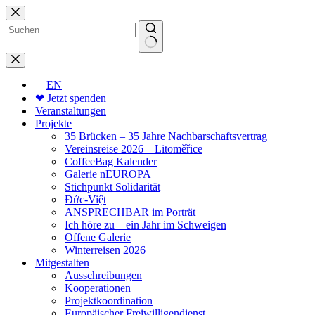
Zum
Inhalt
springen
Keine
Ergebnisse
EN
❤ Jetzt spenden
Veranstaltungen
Projekte
35 Brücken – 35 Jahre Nachbarschaftsvertrag
Vereinsreise 2026 – Litoměřice
CoffeeBag Kalender
Galerie nEUROPA
Stichpunkt Solidarität
Đức-Việt
ANSPRECHBAR im Porträt
Ich höre zu – ein Jahr im Schweigen
Offene Galerie
Winterreisen 2026
Mitgestalten
Ausschreibungen
Kooperationen
Projektkoordination
Europäischer Freiwilligendienst