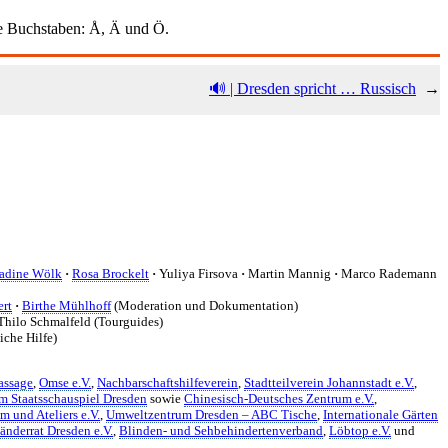
he Buchstaben: Å, Ä und Ö.
🔊 | Dresden spricht … Russisch
→
adine Wölk
·
Rosa Brockelt
·
Yuliya Firsova
·
Martin Mannig
·
Marco Rademann
ert
·
Birthe Mühlhoff
(Moderation und Dokumentation)
hilo Schmalfeld (Tourguides)
iche Hilfe)
assage
,
Omse e.V.
,
Nachbarschaftshilfeverein
,
Stadtteilverein Johannstadt e.V.
,
m Staatsschauspiel Dresden
sowie
Chinesisch-Deutsches Zentrum e.V.
,
 und Ateliers e.V.
,
Umweltzentrum Dresden – ABC Tische
,
Internationale Gärten
änderrat Dresden e.V.
,
Blinden- und Sehbehindertenverband
,
Löbtop e.V.
und