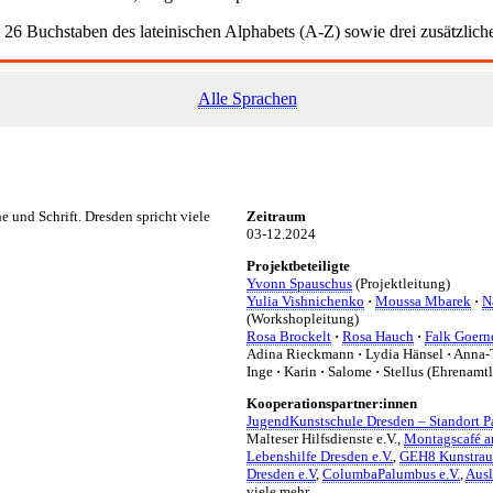
 26 Buchstaben des lateinischen Alphabets (A-Z) sowie drei zusätzlic
Alle Sprachen
und Schrift. Dresden spricht viele
Zeitraum
03-12.2024
Projektbeteiligte
Yvonn Spauschus
(Projektleitung)
Yulia Vishnichenko
·
Moussa Mbarek
·
N
(Workshopleitung)
Rosa Brockelt
·
Rosa Hauch
·
Falk Goern
Adina Rieckmann
·
Lydia Hänsel
·
Anna-T
Inge
·
Karin
·
Salome
·
Stellus (Ehrenamtl
Kooperationspartner:innen
JugendKunstschule Dresden – Standort P
Malteser Hilfsdienste e.V.,
Montagscafé a
Lebenshilfe Dresden e.V.
,
GEH8 Kunstraum
Dresden e.V
,
ColumbaPalumbus e.V.
,
Ausl
viele mehr