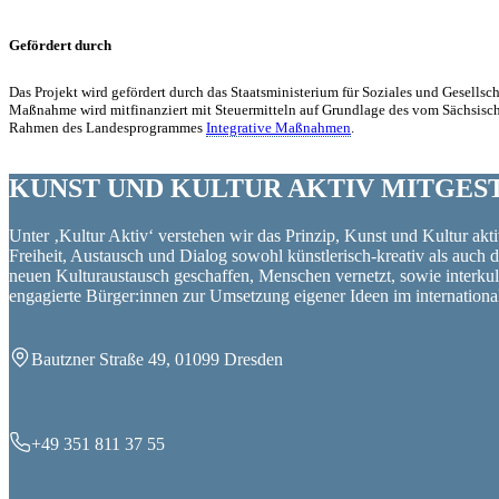
Gefördert durch
Das Projekt wird gefördert durch das Staatsministerium für Soziales und Gesells
Maßnahme wird mitfinanziert mit Steuermitteln auf Grundlage des vom Sächsisc
Rahmen des Landesprogrammes
Integrative Maßnahmen
.
KUNST UND
KULTUR AKTIV
MITGES
Unter ‚Kultur Aktiv‘ verstehen wir das Prinzip, Kunst und Kultur aktiv
Freiheit, Austausch und Dialog sowohl künstlerisch-kreativ als auch
neuen Kulturaustausch geschaffen, Menschen vernetzt, sowie interkul
engagierte Bürger:innen zur Umsetzung eigener Ideen im internation
Bautzner Straße 49, 01099 Dresden
+49 351 811 37 55