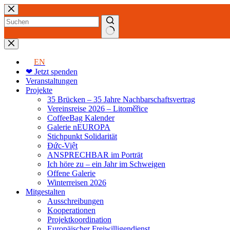
Zum
Inhalt
springen
Keine
Ergebnisse
EN
❤ Jetzt spenden
Veranstaltungen
Projekte
35 Brücken – 35 Jahre Nachbarschaftsvertrag
Vereinsreise 2026 – Litoměřice
CoffeeBag Kalender
Galerie nEUROPA
Stichpunkt Solidarität
Đức-Việt
ANSPRECHBAR im Porträt
Ich höre zu – ein Jahr im Schweigen
Offene Galerie
Winterreisen 2026
Mitgestalten
Ausschreibungen
Kooperationen
Projektkoordination
Europäischer Freiwilligendienst