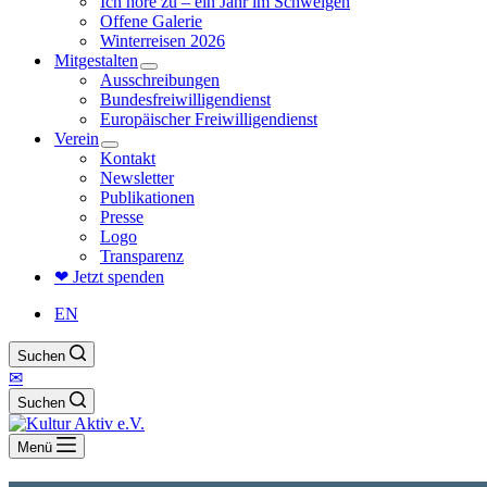
Ich höre zu – ein Jahr im Schweigen
Offene Galerie
Winterreisen 2026
Mitgestalten
Ausschreibungen
Bundesfreiwilligendienst
Europäischer Freiwilligendienst
Verein
Kontakt
Newsletter
Publikationen
Presse
Logo
Transparenz
❤ Jetzt spenden
EN
Suchen
✉
Suchen
Menü