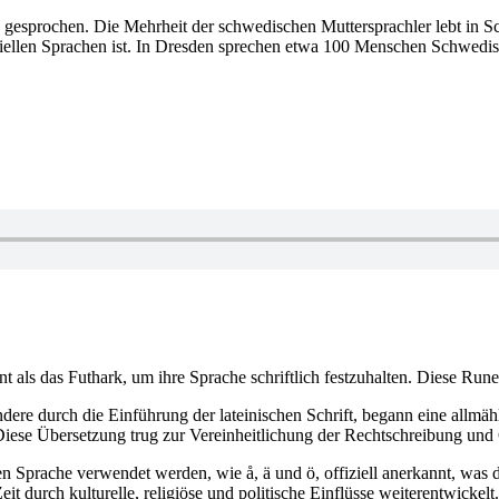
gesprochen. Die Mehrheit der schwedischen Muttersprachler lebt in 
ziellen Sprachen ist. In Dresden sprechen etwa 100 Menschen Schwedis
 als das Futhark, um ihre Sprache schriftlich festzuhalten. Diese Ru
ndere durch die Einführung der lateinischen Schrift, begann eine allm
. Diese Übersetzung trug zur Vereinheitlichung der Rechtschreibung un
 Sprache verwendet werden, wie å, ä und ö, offiziell anerkannt, was di
it durch kulturelle, religiöse und politische Einflüsse weiterentwickelt.