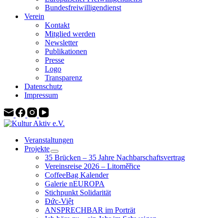
Bundesfreiwilligendienst
Verein
Kontakt
Mitglied werden
Newsletter
Publikationen
Presse
Logo
Transparenz
Datenschutz
Impressum
Veranstaltungen
Projekte
35 Brücken – 35 Jahre Nachbarschaftsvertrag
Vereinsreise 2026 – Litoměřice
CoffeeBag Kalender
Galerie nEUROPA
Stichpunkt Solidarität
Đức-Việt
ANSPRECHBAR im Porträt