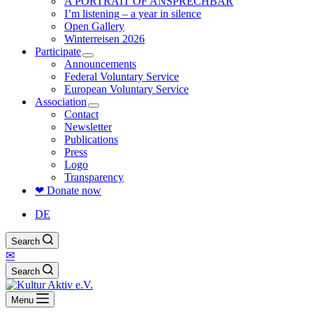
A PORTRAIT OF ANSPRECHBAR
I’m listening – a year in silence
Open Gallery
Winterreisen 2026
Participate
Announcements
Federal Voluntary Service
European Voluntary Service
Association
Contact
Newsletter
Publications
Press
Logo
Transparency
❤ Donate now
DE
Search
✉
Search
Menu