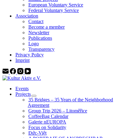
European Voluntary Service
Federal Voluntary Service
Association
Contact
Become a member
Newsletter
Publications
Logo
Transparency
Privacy Policy
Imprint
Events
Projects
35 Bridges – 35 Years of the Neighborhood
Agreement
Group Trip 2026 – Litoměřice
CoffeeBag Calendar
Galerie nEUROPA
Focus on Solidarity
Đức-Việt