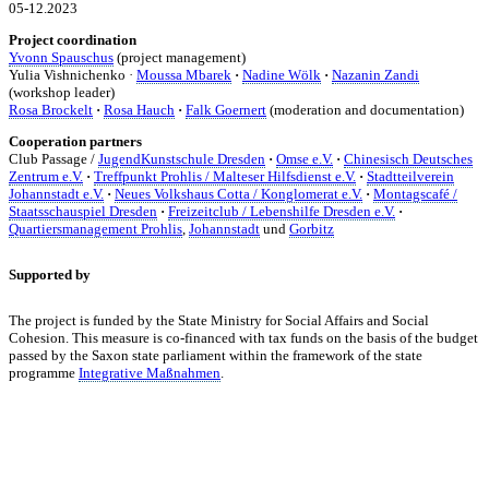
05-12.2023
Project coordination
Yvonn Spauschus
(project management)
Yulia Vishnichenko ·
Moussa Mbarek
·
Nadine Wölk
·
Nazanin Zandi
(workshop leader)
Rosa Brockelt
·
Rosa Hauch
·
Falk Goernert
(moderation and documentation)
Cooperation partners
Club Passage /
JugendKunstschule Dresden
·
Omse e.V.
·
Chinesisch Deutsches
Zentrum e.V.
·
Treffpunkt Prohlis / Malteser Hilfsdienst e.V.
·
Stadtteilverein
Johannstadt e.V.
·
Neues Volkshaus Cotta / Konglomerat e.V.
·
Montagscafé /
Staatsschauspiel Dresden
·
Freizeitclub / Lebenshilfe Dresden e.V.
·
Quartiersmanagement Prohlis
,
Johannstadt
und
Gorbitz
Supported by
The project is funded by the State Ministry for Social Affairs and Social
Cohesion. This measure is co-financed with tax funds on the basis of the budget
passed by the Saxon state parliament within the framework of the state
programme
Integrative Maßnahmen
.
KUNST UND
KULTUR AKTIV
MITGESTALTEN