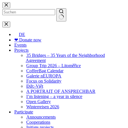
Skip
to
content
No
results
DE
❤ Donate now
Events
Projects
35 Bridges – 35 Years of the Neighborhood
Agreement
Group Trip 2026 – Litoměřice
CoffeeBag Calendar
Galerie nEUROPA
Focus on Solidarity
Đức-Việt
A PORTRAIT OF ANSPRECHBAR
I’m listening – a year in silence
Open Gallery
Winterreisen 2026
Participate
Announcements
Cooperations
Initiate projects