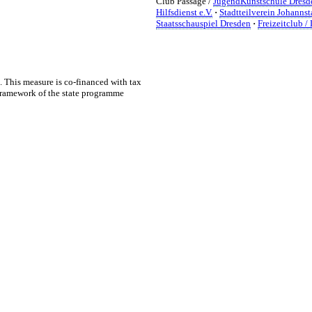
Club Passage /
JugendKunstschule Dresd
Hilfsdienst e.V.
·
Stadtteilverein Johannsta
Staatsschauspiel Dresden
·
Freizeitclub /
. This measure is co-financed with tax
 framework of the state programme
TALTEN
 mitzugestalten. Unser Verein sieht sich dabei als zivilgesellschaftlich
 demokratisch zu erleben. Kultur Aktiv hat durch innovative Ideen un
turelles und generationenübergreifendes Miteinander geschaffen. Als o
alen und lokalen Umfeld.