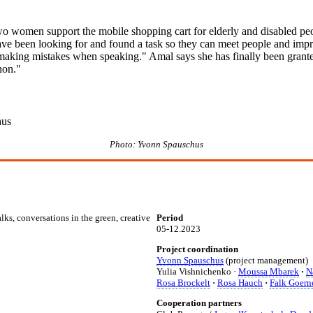
 women support the mobile shopping cart for elderly and disabled peop
een looking for and found a task so they can meet people and improv
of making mistakes when speaking." Amal says she has finally been gran
non."
Photo: Yvonn Spauschus
lks, conversations in the green, creative
Period
05-12.2023
Project coordination
Yvonn Spauschus
(project management)
Yulia Vishnichenko ·
Moussa Mbarek
·
N
Rosa Brockelt
·
Rosa Hauch
·
Falk Goern
Cooperation partners