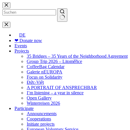
Skip
to
content
No
results
DE
❤ Donate now
Events
Projects
35 Bridges – 35 Years of the Neighborhood Agreement
Group Trip 2026 – Litoměřice
CoffeeBag Calendar
Galerie nEUROPA
Focus on Solidarity
Đức-Việt
A PORTRAIT OF ANSPRECHBAR
I’m listening – a year in silence
Open Gallery
Winterreisen 2026
Participate
Announcements
Cooperations
Initiate projects
European Voluntary Service