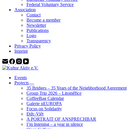
Federal Voluntary Service
Association
Contact
Become a member
Newsletter
Publications
Logo
Transparency
Privacy Policy
Imprint
Events
Projects
35 Bridges – 35 Years of the Neighborhood Agreement
Group Trip 2026 – Litoměřice
CoffeeBag Calendar
Galerie nEUROPA
Focus on Solidarity
Đức-Việt
A PORTRAIT OF ANSPRECHBAR
I’m listening – a year in silence