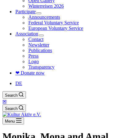
Open Gallery
Winterreisen 2026
Participate
Announcements
Federal Voluntary Service
European Voluntary Service
Association
Contact
Newsletter
Publications
Press
Logo
Transparency
❤ Donate now
DE
Search
✉
Search
Menu
Monika, Mona and Amal