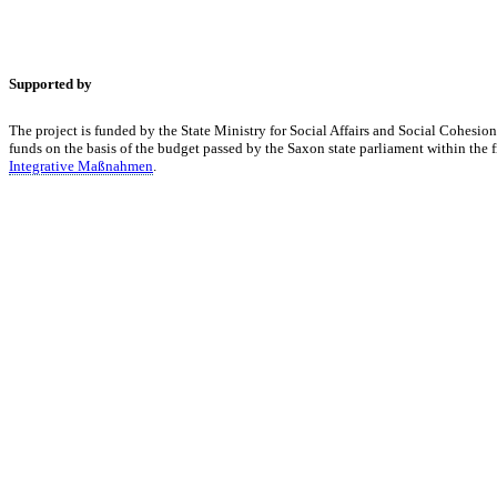
Supported by
The project is funded by the State Ministry for Social Affairs and Social Cohesion
funds on the basis of the budget passed by the Saxon state parliament within the
Integrative Maßnahmen
.
KUNST UND
KULTUR AKTIV
MITGES
Unter ‚Kultur Aktiv‘ verstehen wir das Prinzip, Kunst und Kultur aktiv
Freiheit, Austausch und Dialog sowohl künstlerisch-kreativ als auch
neuen Kulturaustausch geschaffen, Menschen vernetzt, sowie interkul
engagierte Bürger:innen zur Umsetzung eigener Ideen im internation
Bautzner Straße 49, 01099 Dresden
+49 351 811 37 55