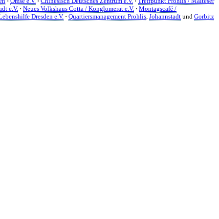
en
·
Omse e.V.
·
Chinesisch Deutsches Zentrum e.V.
·
Treffpunkt Prohlis / Malteser
dt e.V.
·
Neues Volkshaus Cotta / Konglomerat e.V.
·
Montagscafé /
 Lebenshilfe Dresden e.V.
·
Quartiersmanagement Prohlis
,
Johannstadt
und
Gorbitz
er Akteur, der Menschen vielfältige Möglichkeiten bietet, Werte wie
d professionelles Projektmanagement von Dresden bis Wladiwostok
ffene Plattform bieten wir erprobte Infrastruktur und Know-how für