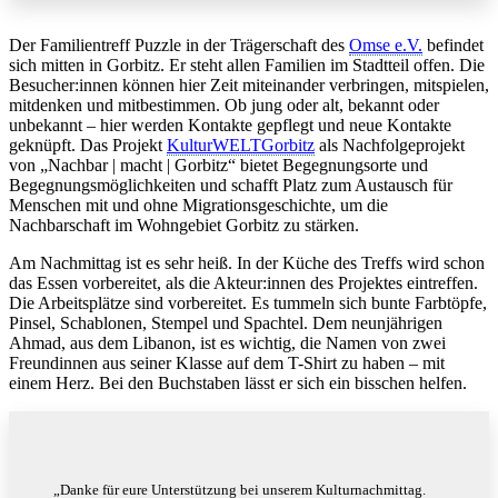
Der Familientreff Puzzle in der Trägerschaft des
Omse e.V.
befindet
sich mitten in Gorbitz. Er steht allen Familien im Stadtteil offen. Die
Besucher:innen können hier Zeit miteinander verbringen, mitspielen,
mitdenken und mitbestimmen.
Ob jung oder alt, bekannt oder
unbekannt – hier werden Kontakte gepflegt und neue Kontakte
geknüpft. Das Projekt
KulturWELTGorbitz
als Nachfolgeprojekt
von „Nachbar | macht | Gorbitz“ bietet Begegnungsorte und
Begegnungsmöglichkeiten und schafft Platz zum Austausch für
Menschen mit und ohne Migrationsgeschichte, um die
Nachbarschaft im Wohngebiet Gorbitz zu stärken.
Am Nachmittag ist es sehr heiß. In der Küche des Treffs wird schon
das Essen vorbereitet, als die Akteur:innen des Projektes eintreffen.
Die Arbeitsplätze sind vorbereitet. Es tummeln sich bunte Farbtöpfe,
Pinsel, Schablonen, Stempel und Spachtel. Dem neunjährigen
Ahmad, aus dem Libanon, ist es wichtig, die Namen von zwei
Freundinnen aus seiner Klasse auf dem T-Shirt zu haben – mit
einem Herz. Bei den Buchstaben lässt er sich ein bisschen helfen.
„Danke für eure Unterstützung bei unserem Kulturnachmittag.