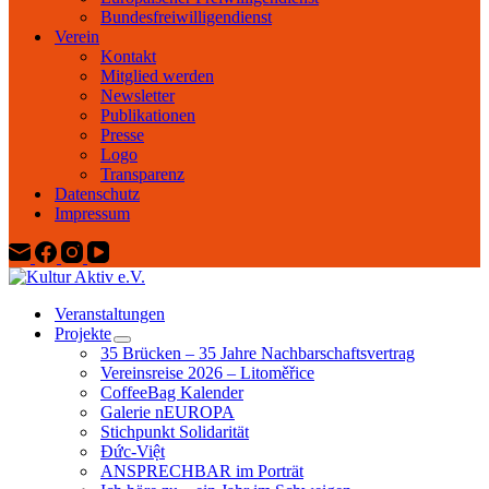
Bundesfreiwilligendienst
Verein
Kontakt
Mitglied werden
Newsletter
Publikationen
Presse
Logo
Transparenz
Datenschutz
Impressum
Veranstaltungen
Projekte
35 Brücken – 35 Jahre Nachbarschaftsvertrag
Vereinsreise 2026 – Litoměřice
CoffeeBag Kalender
Galerie nEUROPA
Stichpunkt Solidarität
Đức-Việt
ANSPRECHBAR im Porträt