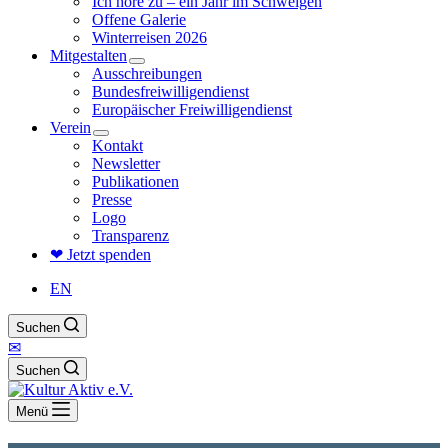
Ich höre zu – ein Jahr im Schweigen
Offene Galerie
Winterreisen 2026
Mitgestalten
Ausschreibungen
Bundesfreiwilligendienst
Europäischer Freiwilligendienst
Verein
Kontakt
Newsletter
Publikationen
Presse
Logo
Transparenz
❤ Jetzt spenden
EN
Suchen
✉
Suchen
Menü