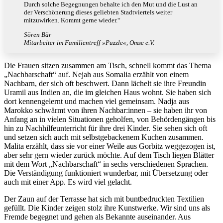
Durch solche Begegnungen behalte ich den Mut und die Lust an
der Verschönerung dieses geliebten Stadtviertels weiter
mitzuwirken. Kommt gerne wieder.“
Sören Bär
Mitarbeiter im Familientreff »Puzzle«, Omse e.V.
Die Frauen sitzen zusammen am Tisch, schnell kommt das Thema
„Nachbarschaft“ auf. Nejah aus Somalia erzählt von einem
Nachbarn, der sich oft beschwert. Dann lächelt sie ihre Freundin
Uramil aus Indien an, die im gleichen Haus wohnt. Sie haben sich
dort kennengelernt und machen viel gemeinsam. Nadja aus
Marokko schwärmt von ihren Nachbar:innen – sie haben ihr von
Anfang an in vielen Situationen geholfen, von Behördengängen bis
hin zu Nachhilfeunterricht für ihre drei Kinder. Sie sehen sich oft
und setzen sich auch mit selbstgebackenem Kuchen zusammen.
Malita erzählt, dass sie vor einer Weile aus Gorbitz weggezogen ist,
aber sehr gern wieder zurück möchte. Auf dem Tisch liegen Blätter
mit dem Wort „Nachbarschaft“ in sechs verschiedenen Sprachen.
Die Verständigung funktioniert wunderbar, mit Übersetzung oder
auch mit einer App. Es wird viel gelacht.
Der Zaun auf der Terrasse hat sich mit buntbedruckten Textilien
gefüllt. Die Kinder zeigen stolz ihre Kunstwerke. Wir sind uns als
Fremde begegnet und gehen als Bekannte auseinander. Aus