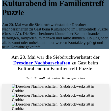
Kulturabend im Familientreff
Puzzle
Am 20. Mai war die Siebdruckwerkstatt der Dresdner
Nachbarschaften zu Gast beim Kulturabend im Familientreff Puzzle
(Omse e.V.). Die Besucher:innen können hier Zeit miteinander
verbringen, mitspielen, mitdenken und mitbestimmen. Ob jung oder
alt, bekannt oder unbekannt - hier werden Kontakte gepflegt und
neue Kontakte geknüpft.
Am 20. Mai war die Siebdruckwerkstatt der
Dresdner Nachbarschaften
zu Gast beim
Kulturabend im Familientreff Puzzle.
Text: Uta Rolland · Fotos: Yvonn Spauschus