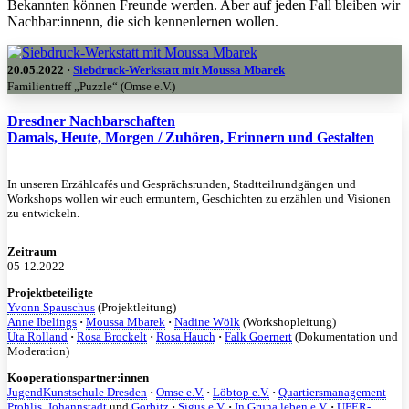
Bekannten können Freunde werden. Aber auf jeden Fall bleiben wir
Nachbar:innenn, die sich kennenlernen wollen.
20.05.2022 ·
Siebdruck-Werkstatt mit Moussa Mbarek
Familientreff „Puzzle“ (Omse e.V.)
Dresdner Nachbarschaften
Damals, Heute, Morgen / Zuhören, Erinnern und Gestalten
In unseren Erzählcafés und Gesprächsrunden, Stadtteilrundgängen und
Workshops wollen wir euch ermuntern, Geschichten zu erzählen und Visionen
zu entwickeln.
Zeitraum
05-12.2022
Projektbeteiligte
Yvonn Spauschus
(Projektleitung)
Anne Ibelings
·
Moussa Mbarek
·
Nadine Wölk
(Workshopleitung)
Uta Rolland
·
Rosa Brockelt
·
Rosa Hauch
·
Falk Goernert
(Dokumentation und
Moderation)
Kooperationspartner:innen
JugendKunstschule Dresden
·
Omse e.V.
·
Löbtop e.V.
·
Quartiersmanagement
Prohlis
,
Johannstadt
und
Gorbitz
·
Sigus e.V.
·
In Gruna leben e.V.
·
UFER-