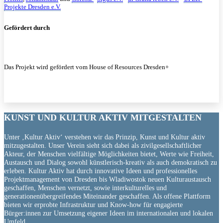
Projekte Dresden e.V.
Gefördert durch
Das Projekt wird gefördert vom House of Resources Dresden+
KUNST UND
KULTUR AKTIV
MITGESTALTEN
Unter ‚Kultur Aktiv‘ verstehen wir das Prinzip, Kunst und Kultur aktiv
mitzugestalten. Unser Verein sieht sich dabei als zivilgesellschaftlicher
Akteur, der Menschen vielfältige Möglichkeiten bietet, Werte wie Freiheit,
Austausch und Dialog sowohl künstlerisch-kreativ als auch demokratisch zu
erleben. Kultur Aktiv hat durch innovative Ideen und professionelles
Projektmanagement von Dresden bis Wladiwostok neuen Kulturaustausch
geschaffen, Menschen vernetzt, sowie interkulturelles und
generationenübergreifendes Miteinander geschaffen. Als offene Plattform
bieten wir erprobte Infrastruktur und Know-how für engagierte
Bürger:innen zur Umsetzung eigener Ideen im internationalen und lokalen
Umfeld.