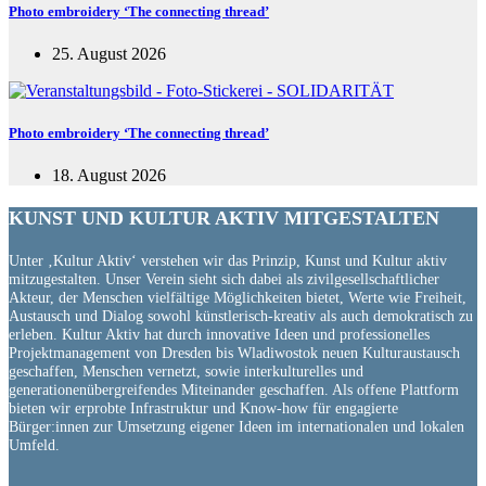
Photo embroidery ‘The connecting thread’
25. August 2026
Photo embroidery ‘The connecting thread’
18. August 2026
KUNST UND
KULTUR AKTIV
MITGESTALTEN
Unter ‚Kultur Aktiv‘ verstehen wir das Prinzip, Kunst und Kultur aktiv
mitzugestalten. Unser Verein sieht sich dabei als zivilgesellschaftlicher
Akteur, der Menschen vielfältige Möglichkeiten bietet, Werte wie Freiheit,
Austausch und Dialog sowohl künstlerisch-kreativ als auch demokratisch zu
erleben. Kultur Aktiv hat durch innovative Ideen und professionelles
Projektmanagement von Dresden bis Wladiwostok neuen Kulturaustausch
geschaffen, Menschen vernetzt, sowie interkulturelles und
generationenübergreifendes Miteinander geschaffen. Als offene Plattform
bieten wir erprobte Infrastruktur und Know-how für engagierte
Bürger:innen zur Umsetzung eigener Ideen im internationalen und lokalen
Umfeld.