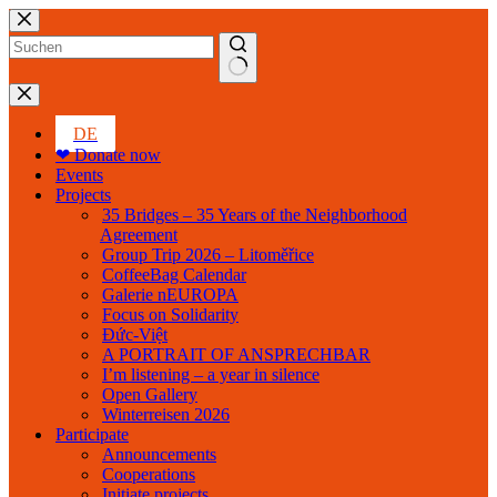
Skip
to
content
No
results
DE
❤ Donate now
Events
Projects
35 Bridges – 35 Years of the Neighborhood
Agreement
Group Trip 2026 – Litoměřice
CoffeeBag Calendar
Galerie nEUROPA
Focus on Solidarity
Đức-Việt
A PORTRAIT OF ANSPRECHBAR
I’m listening – a year in silence
Open Gallery
Winterreisen 2026
Participate
Announcements
Cooperations
Initiate projects