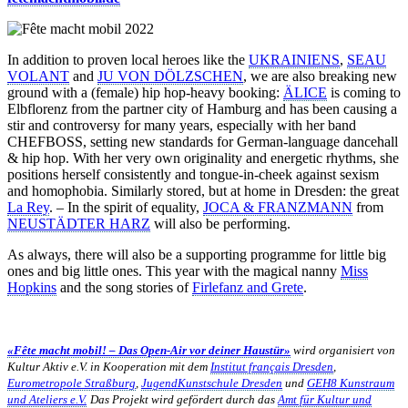
In addition to proven local heroes like the
UKRAINIENS
,
SEAU
VOLANT
and
JU VON DÖLZSCHEN
, we are also breaking new
ground with a (female) hip hop-heavy booking:
ÄLICE
is coming to
Elbflorenz from the partner city of Hamburg and has been causing a
stir and controversy for many years, especially with her band
CHEFBOSS, setting new standards for German-language dancehall
& hip hop. With her very own originality and energetic rhythms, she
positions herself consistently and tongue-in-cheek against sexism
and homophobia. Similarly stored, but at home in Dresden: the great
La Rey
. – In the spirit of equality,
JOCA & FRANZMANN
from
NEUSTÄDTER HARZ
will also be performing.
As always, there will also be a supporting programme for little big
ones and big little ones. This year with the magical nanny
Miss
Hopkins
and the song stories of
Firlefanz and Grete
.
«Fête macht mobil! – Das Open-Air vor deiner Haustür»
wird organisiert von
Kultur Aktiv e.V. in Kooperation mit dem
Institut français Dresden
,
Eurometropole Straßburg
,
JugendKunstschule Dresden
und
GEH8 Kunstraum
und Ateliers e.V.
Das Projekt wird gefördert durch das
Amt für Kultur und