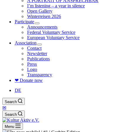
A PORTRAIT OF ANSPRECHBAR
I’m listening – a year in silence
Open Gallery
Winterreisen 2026
Participate
Announcements
Federal Voluntary Service
European Voluntary Service
Association
Contact
Newsletter
Publications
Press
Logo
Transparency
❤ Donate now
DE
Search
✉
Search
Menu