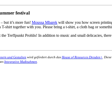
mer festival
 – but it’s more fun!
Moussa Mbarek
will show you how screen printin
T-shirt together with you. Please bring a t-shirt, a cloth bag or somethin
 the Treffpunkt Prohlis! In addition to music and small delicacies, ther
nnern und Gestalten
wird gefördert durch das
House of Resources Dresden+
. Dies
mes
Integrative Maßnahmen
.