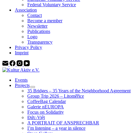
Federal Voluntary Service
Association
Contact
Become a member
Newsletter
Publications
Logo
Transparency
Privacy Policy
Imprint
Events
Projects
35 Bridges – 35 Years of the Neighborhood Agreement
Group Trip 2026 – Litoměřice
CoffeeBag Calendar
Galerie nEUROPA
Focus on Solidarity
Đức-Việt
A PORTRAIT OF ANSPRECHBAR
I’m listening – a year in silence