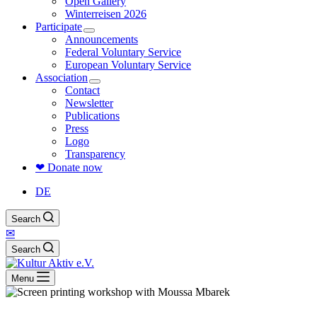
Open Gallery
Winterreisen 2026
Participate
Announcements
Federal Voluntary Service
European Voluntary Service
Association
Contact
Newsletter
Publications
Press
Logo
Transparency
❤ Donate now
DE
Search
✉
Search
Menu