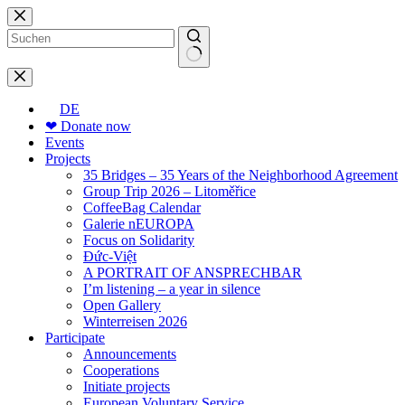
Skip
to
content
No
results
DE
❤ Donate now
Events
Projects
35 Bridges – 35 Years of the Neighborhood Agreement
Group Trip 2026 – Litoměřice
CoffeeBag Calendar
Galerie nEUROPA
Focus on Solidarity
Đức-Việt
A PORTRAIT OF ANSPRECHBAR
I’m listening – a year in silence
Open Gallery
Winterreisen 2026
Participate
Announcements
Cooperations
Initiate projects
European Voluntary Service