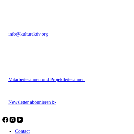
+49 351 811 37 55
info@kulturaktiv.org
Montag - Freitag 10:00 - 16:00
Mitarbeiter:innen und Projektleiter:innen
Newsletter abonnieren
▷
Contact