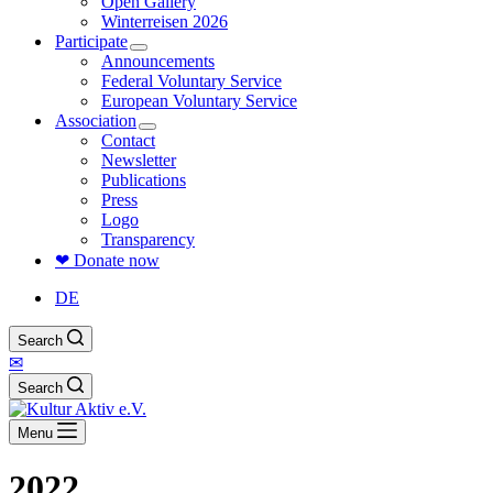
Open Gallery
Winterreisen 2026
Participate
Announcements
Federal Voluntary Service
European Voluntary Service
Association
Contact
Newsletter
Publications
Press
Logo
Transparency
❤ Donate now
DE
Search
✉
Search
Menu
2022