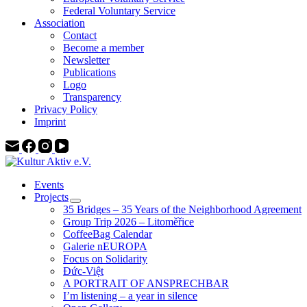
Federal Voluntary Service
Association
Contact
Become a member
Newsletter
Publications
Logo
Transparency
Privacy Policy
Imprint
Events
Projects
35 Bridges – 35 Years of the Neighborhood Agreement
Group Trip 2026 – Litoměřice
CoffeeBag Calendar
Galerie nEUROPA
Focus on Solidarity
Đức-Việt
A PORTRAIT OF ANSPRECHBAR
I’m listening – a year in silence