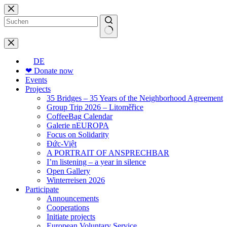
Skip
to
content
No
results
DE
❤ Donate now
Events
Projects
35 Bridges – 35 Years of the Neighborhood Agreement
Group Trip 2026 – Litoměřice
CoffeeBag Calendar
Galerie nEUROPA
Focus on Solidarity
Đức-Việt
A PORTRAIT OF ANSPRECHBAR
I’m listening – a year in silence
Open Gallery
Winterreisen 2026
Participate
Announcements
Cooperations
Initiate projects
European Voluntary Service