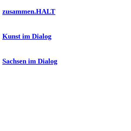
zusammen.HALT
Kunst im Dialog
Sachsen im Dialog
KUNST UND
KULTUR AKTIV
MITGES
Unter ‚Kultur Aktiv‘ verstehen wir das Prinzip, Kunst und Kultur aktiv
Freiheit, Austausch und Dialog sowohl künstlerisch-kreativ als auch
neuen Kulturaustausch geschaffen, Menschen vernetzt, sowie interkul
engagierte Bürger:innen zur Umsetzung eigener Ideen im internation
Bautzner Straße 49, 01099 Dresden